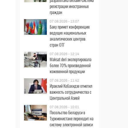
разработана онлайн-система
регистрации иностранных
граждан
07.08.2026 - 13:07
Баку примет конференцию
ведущих национальных
аналитических центров
стран ОТГ
07.08.2026 - 12:14
Maksat deri экспортировала
более 70% произведенной
кожевенной продукции
07.08.2026 - 11:42
Ираклий Кобахидзе отметил
важность сотрудничества с
Центральной Азией
07.08.2026 - 10:01
Посольство Беларуси в
Туркменистане переходит на
систему электронной записи