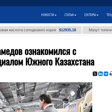
НОВОСТИ
СТАТЬИ
СЕКТОРЫ
ТЕН
$12935,18
слота солодкового корня
Мазут топочный мал
медов ознакомился с
иалом Южного Казахстана