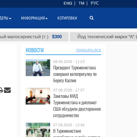
ENG
TM
РУС
ДЕРЫ
ИНФОРМАЦИЯ
КОТИРОВКИ
$300
$86
осернистый (т.)
Йод технический марки "А" (т.)
НОВОСТИ
ПОКАЗАТЬ ВСЕ
08.08.2026 - 11:23
Президент Туркменистана
совершил велопрогулку по
берегу Каспия
07.08.2026 - 17:57
Замглавы МИД
Туркменистана и дипломат
США обсудили двустороннее
сотрудничество
07.08.2026 - 13:45
В Туркменистане