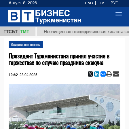
Август 8, 2026
ENG
TM
РУС
Toggl
navig
37,8 ТМТ
ГТСБТ
Неочищенная глицирризиновая кислота солодко
Официальные новости
Президент Туркменистана принял участие в
торжествах по случаю праздника скакуна
10:42
28.04.2025