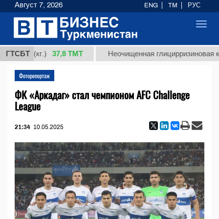
Август 7, 2026
ENG
TM
РУС
Toggl
navig
37,8 ТМТ
т 1 (кг.)
ГТСБТ
Неочищенная глицирризиновая кислот
Фоторепортаж
ФК «Аркадаг» стал чемпионом AFC Challenge
League
21:34
10.05.2025