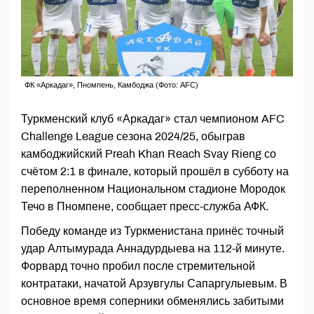
ФК «Аркадаг», Пномпень, Камбоджа (Фото: AFC)
Туркменский клуб «Аркадаг» стал чемпионом AFC
Challenge League сезона 2024/25, обыграв
камбоджийский Preah Khan Reach Svay Rieng со
счётом 2:1 в финале, который прошёл в субботу на
переполненном Национальном стадионе Мородок
Течо в Пномпене, сообщает пресс-служба АФК.
Победу команде из Туркменистана принёс точный
удар Алтымурада Аннадурдыева на 112-й минуте.
Форвард точно пробил после стремительной
контратаки, начатой Арзувгулы Сапаргулыевым. В
основное время соперники обменялись забитыми