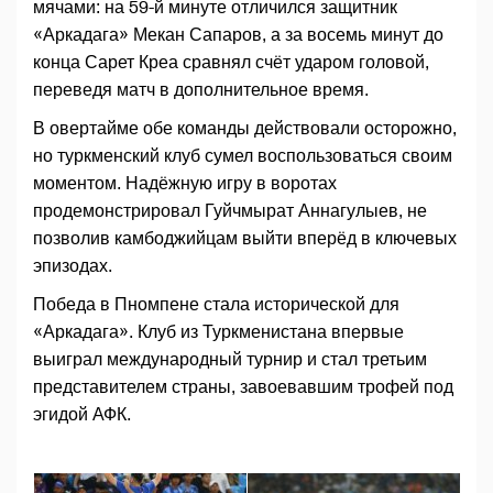
мячами: на 59-й минуте отличился защитник
«Аркадага» Мекан Сапаров, а за восемь минут до
конца Сарет Креа сравнял счёт ударом головой,
переведя матч в дополнительное время.
В овертайме обе команды действовали осторожно,
но туркменский клуб сумел воспользоваться своим
моментом. Надёжную игру в воротах
продемонстрировал Гуйчмырат Аннагулыев, не
позволив камбоджийцам выйти вперёд в ключевых
эпизодах.
Победа в Пномпене стала исторической для
«Аркадага». Клуб из Туркменистана впервые
выиграл международный турнир и стал третьим
представителем страны, завоевавшим трофей под
эгидой АФК.