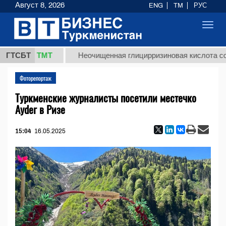
Август 8, 2026
ENG
TM
РУС
Toggl
navig
37,8 ТМТ
ГТСБТ
Неочищенная глицирризиновая кислота солодко
Фоторепортаж
Туркменские журналисты посетили местечко
Ayder в Ризе
15:04
16.05.2025