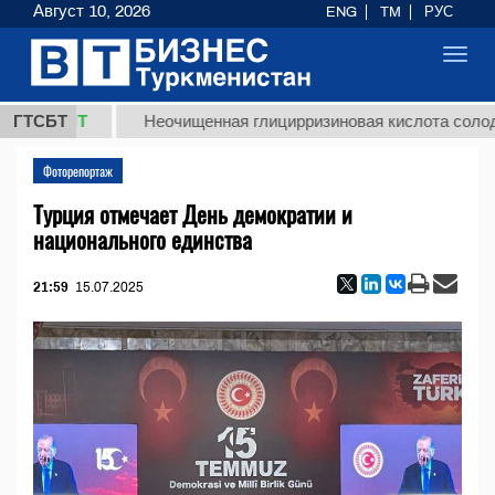
Август 10, 2026
ENG
TM
РУС
Toggl
navig
МТ
ГТСБТ
Неочищенная глицирризиновая кислота солодкового к
Фоторепортаж
Турция отмечает День демократии и
национального единства
21:59
15.07.2025