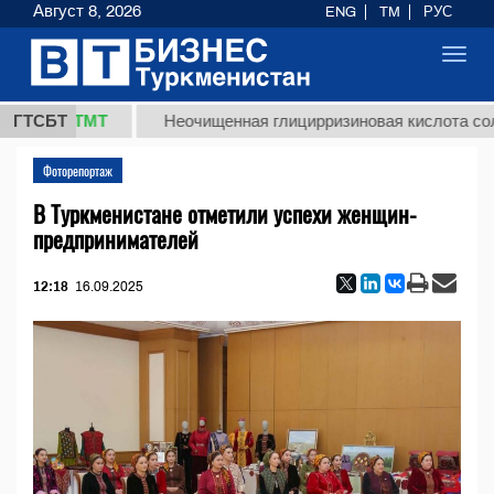
Август 8, 2026
ENG
TM
РУС
Toggl
navig
37,8 ТМТ
ГТСБТ
Неочищенная глицирризиновая кислота солодко
Фоторепортаж
В Туркменистане отметили успехи женщин-
предпринимателей
12:18
16.09.2025