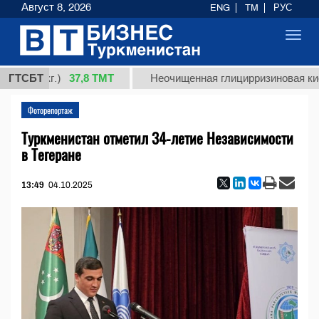
Август 8, 2026
ENG
TM
РУС
Toggl
navig
37,8 ТМТ
1 (кг.)
ГТСБТ
Неочищенная глицирризиновая кислота
Фоторепортаж
Туркменистан отметил 34-летие Независимости
в Тегеране
13:49
04.10.2025