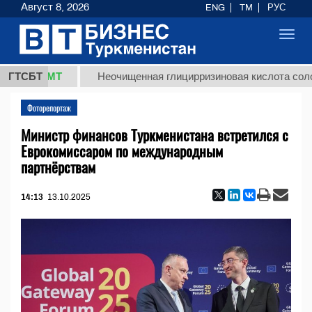
Август 8, 2026
ENG
TM
РУС
Toggl
navig
,8 ТМТ
ГТСБТ
Неочищенная глицирризиновая кислота солодково
Фоторепортаж
Министр финансов Туркменистана встретился с
Еврокомиссаром по международным
партнёрствам
14:13
13.10.2025