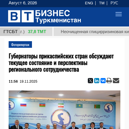
Август 6, 2026
ENG
TM
РУС
Toggl
navig
37,8 ТМТ
1 (кг.)
ГТСБТ
Неочищенная глицирризиновая кислота
Фоторепортаж
Губернаторы прикаспийских стран обсуждают
текущее состояние и перспективы
регионального сотрудничества
11:56
19.11.2025