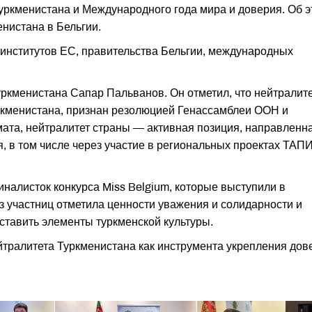
уркменистана и Международного года мира и доверия. Об 
нистана в Бельгии.
институтов ЕС, правительства Бельгии, международных
ркменистана Сапар Пальванов. Он отметил, что нейтралит
уркменистана, признан резолюцией Генассамблеи ООН и
мата, нейтралитет страны — активная позиция, направленн
, в том числе через участие в региональных проектах ТАПИ
налисток конкурса Miss Belgium, которые выступили в
з участниц отметила ценности уважения и солидарности и
дставить элементы туркменской культуры.
тралитета Туркменистана как инструмента укрепления дов