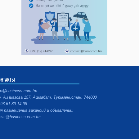
ОНТАКТЫ
fo@business.com.tm
. А.Ниязова 157, Ашгабат, Туркменистан, 744000
93 61 89 14 98
я размещения вакансий и объявлений:
ess@business.com.tm