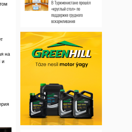
В Туркменистане прошёл
этом
«круглый стол» по
поддержке грудного
вскармливания
ет
ая на
 и
ерия