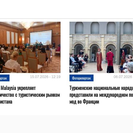
15.07.2026 - 12:19
06.07.2026 
ортаж
Фоторепортаж
 Malaysia укрепляет
Туркменские национальные наряд
ичество с туристическим рынком
представили на международном по
истана
мод во Франции