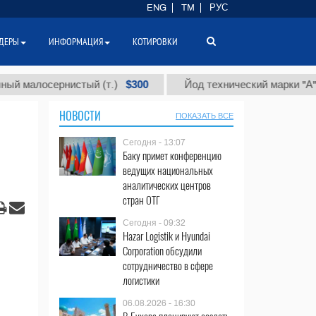
ENG
TM
РУС
ДЕРЫ
ИНФОРМАЦИЯ
КОТИРОВКИ
$300
$86
осернистый (т.)
Йод технический марки "А" (т.)
НОВОСТИ
ПОКАЗАТЬ ВСЕ
Сегодня - 13:07
Баку примет конференцию
ведущих национальных
аналитических центров
стран ОТГ
Сегодня - 09:32
Hazar Logistik и Hyundai
Corporation обсудили
сотрудничество в сфере
логистики
06.08.2026 - 16:30