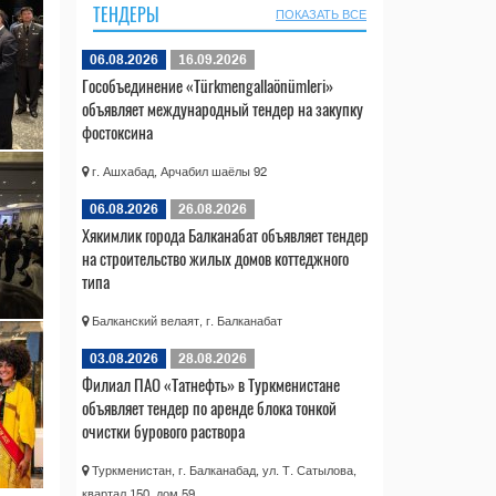
ТЕНДЕРЫ
ПОКАЗАТЬ ВСЕ
06.08.2026
16.09.2026
Гособъединение «Türkmengallaönümleri»
объявляет международный тендер на закупку
фостоксина
г. Ашхабад, Арчабил шаёлы 92
06.08.2026
26.08.2026
Хякимлик города Балканабат объявляет тендер
на строительство жилых домов коттеджного
типа
Балканский велаят, г. Балканабат
03.08.2026
28.08.2026
Филиал ПАО «Татнефть» в Туркменистане
объявляет тендер по аренде блока тонкой
очистки бурового раствора
Туркменистан, г. Балканабад, ул. Т. Сатылова,
квартал 150, дом 59