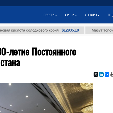
НОВОСТИ
СТАТЬИ
СЕКТОРЫ
ТЕН
$12935,18
слота солодкового корня
Мазут топочный мал
30-летие Постоянного
истана