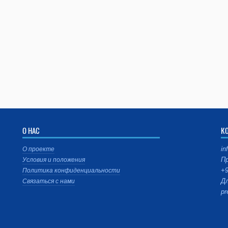
О НАС
К
in
О проекте
Пр
Условия и положения
+9
Политика конфиденциальности
Дл
Связаться с нами
pr