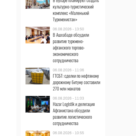
В Бухаре планируют создать
культурно-туристический
комплекс «Маленький
Туркменистан»
06.08.2026 - 13:50
В Ашхабаде обсудили
развитие туркмено-
афганского торгово-
экономического
сотрудничества
06.08.2026 - 11:06
ГТСБТ: сделки по нефтяному
дорожному битуму составили
270 млн манатов
06.08.2026 - 11:03
Hazar Logistik и делегация
Афганистана обсудили
развитие логистического
сотрудничества
06.08.2026 - 10:55