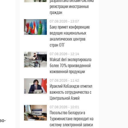
разработана онлайн-система
регистрации иностранных
граждан
07.08.2026 - 13:07
Баку примет конференцию
ведущих национальных
аналитических центров
стран ОТГ
07.08.2026 - 12:14
Maksat deri экспортировала
более 70% произведенной
кожевенной продукции
07.08.2026 - 11:42
Ираклий Кобахидзе отметил
важность сотрудничества с
Центральной Азией
07.08.2026 - 10:01
Посольство Беларуси в
Туркменистане переходит на
во-
систему электронной записи