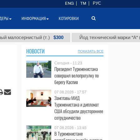
ENG
TM
РУС
ДЕРЫ
ИНФОРМАЦИЯ
КОТИРОВКИ
$300
$86
сернистый (т.)
Йод технический марки "А" (т.)
НОВОСТИ
ПОКАЗАТЬ ВСЕ
Сегодня - 11:23
Президент Туркменистана
совершил велопрогулку по
берегу Каспия
07.08.2026 - 17:57
Замглавы МИД
Туркменистана и дипломат
США обсудили двустороннее
сотрудничество
07.08.2026 - 13:45
В Туркменистане