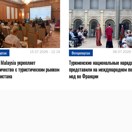
15.07.2026 - 12:19
06.07.2026 
ортаж
Фоторепортаж
 Malaysia укрепляет
Туркменские национальные наряд
ичество с туристическим рынком
представили на международном по
истана
мод во Франции