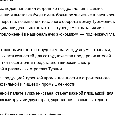
амедов направил искренние поздравления в связи с
нешняя выставка будет иметь большое значение в расшире
ртнёрства, повышении товарного оборота между Туркменис
щивании деловых контактов с турецкими компаниями и
ловложений в национальную экономику», — подчеркнул гл
о-экономического сотрудничества между двумя странами,
вых возможностей для сотрудничества предпринимателей
ятия посетителям представлен широкий спектр
й в различных отраслях Турции.
 с продукцией турецкой промышленности и строительного
текстильной и пищевой промышленности.
ной палате Туркменистана, станет важной площадкой для
выми кругами двух стран, укрепления взаимовыгодного