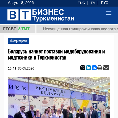
Август 8, 2026
ENG
TM
РУС
Toggl
navig
37,8 ТМТ
)
ГТСБТ
Неочищенная глицирризиновая кислота солод
Фоторепортаж
Беларусь начнет поставки медоборудования и
медтехники в Туркменистан
10:41
30.05.2026