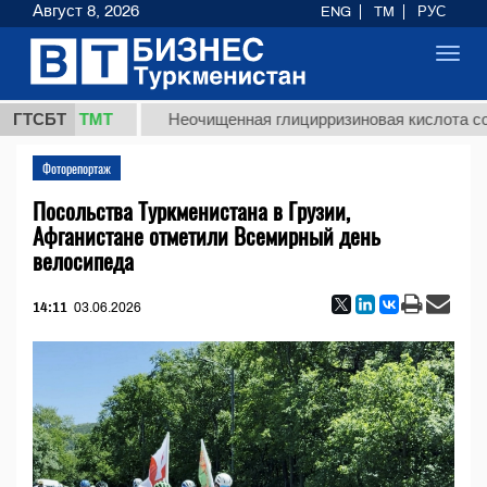
Август 8, 2026
ENG
TM
РУС
Toggl
navig
37,8 ТМТ
ГТСБТ
Неочищенная глицирризиновая кислота солодко
Фоторепортаж
Посольства Туркменистана в Грузии,
Афганистане отметили Всемирный день
велосипеда
14:11
03.06.2026