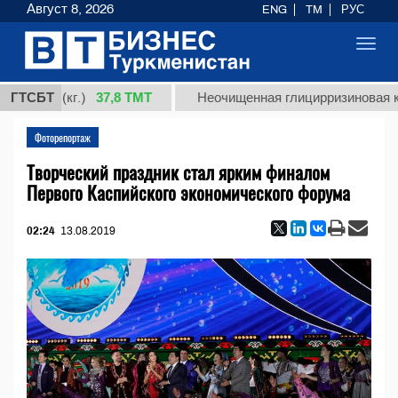
Август 8, 2026
ENG
TM
РУС
Toggl
navig
37,8 ТМТ
 (кг.)
ГТСБТ
Неочищенная глицирризиновая кислота 
Фоторепортаж
Творческий праздник стал ярким финалом
Первого Каспийского экономического форума
02:24
13.08.2019