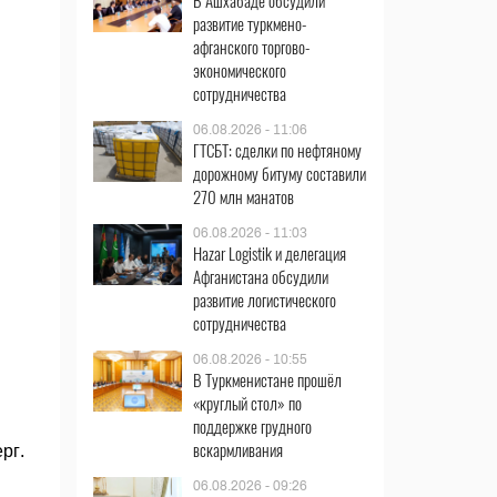
В Ашхабаде обсудили
развитие туркмено-
афганского торгово-
экономического
сотрудничества
06.08.2026 - 11:06
ГТСБТ: сделки по нефтяному
дорожному битуму составили
270 млн манатов
06.08.2026 - 11:03
Hazar Logistik и делегация
Афганистана обсудили
развитие логистического
сотрудничества
06.08.2026 - 10:55
В Туркменистане прошёл
«круглый стол» по
поддержке грудного
вскармливания
рг.
06.08.2026 - 09:26