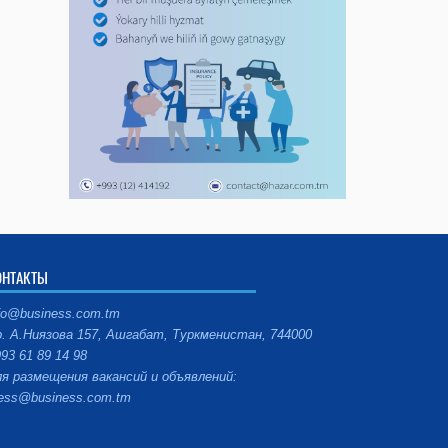
ОНТАКТЫ
fo@business.com.tm
. А.Ниязова 157, Ашгабат, Туркменистан, 744000
93 61 89 14 98
я размещения вакансий и объявлений:
ess@business.com.tm