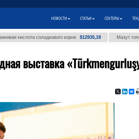
НОВОСТИ
СТАТЬИ
СЕКТОРЫ
ТЕН
$12935,18
ислота солодкового корня
Мазут топочный мал
ная выставка «Türkmengurluş