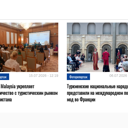
15.07.2026 - 12:19
06.07.2026 
ортаж
Фоторепортаж
 Malaysia укрепляет
Туркменские национальные наряд
ичество с туристическим рынком
представили на международном по
истана
мод во Франции