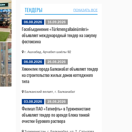
ТЕНДЕРЫ
ПОКАЗАТЬ ВСЕ
06.08.2026
16.09.2026
Гособъединение «Türkmengallaönümleri»
объявляет международный тендер на закупку
фостоксина
г. Ашхабад, Арчабил шаёлы 92
06.08.2026
26.08.2026
Хякимлик города Балканабат объявляет тендер
на строительство жилых домов коттеджного
типа
Балканский велаят, г. Балканабат
03.08.2026
28.08.2026
Филиал ПАО «Татнефть» в Туркменистане
объявляет тендер по аренде блока тонкой
очистки бурового раствора
Туркменистан, г. Балканабад, ул. Т. Сатылова,