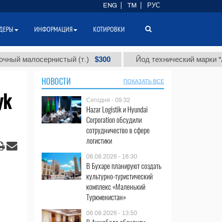
ENG
TM
РУС
ДЕРЫ
ИНФОРМАЦИЯ
КОТИРОВКИ
$300
$8
осернистый (т.)
Йод технический марки "А" (т.)
НОВОСТИ
ПОКАЗАТЬ ВСЕ
yk
Сегодня - 09:32
Hazar Logistik и Hyundai
Corporation обсудили
сотрудничество в сфере
логистики
06.08.2026 - 16:30
В Бухаре планируют создать
культурно-туристический
комплекс «Маленький
Туркменистан»
06.08.2026 - 13:50