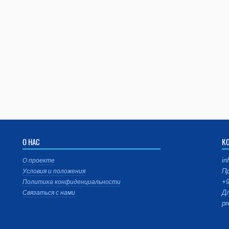
О НАС
К
in
О проекте
Пр
Условия и положения
+9
Политика конфиденциальности
Дл
Связаться с нами
pr