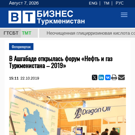
Август 7, 2026
ENG
TM
РУС
Toggl
navig
7,8 ТМТ
ГТСБТ
Неочищенная глицирризиновая кислота солодков
Фоторепортаж
В Ашгабаде открылась форум «Нефть и газ
Туркменистана – 2019»
15:11
22.10.2019