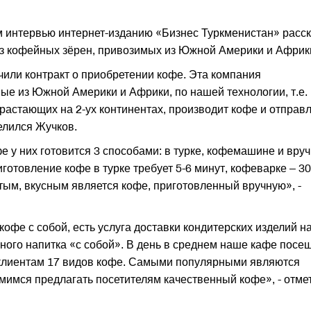
 интервью интернет-изданию «Бизнес Туркменистан» расск
 из кофейных зёрен, привозимых из Южной Америки и Африк
чили контракт о приобретении кофе. Эта компания
е из Южной Америки и Африки, по нашей технологии, т.е.
астающих на 2-ух континентах, производит кофе и отправ
делился Жучков.
е у них готовится 3 способами: в турке, кофемашине и вру
иготовление кофе в турке требует 5-6 минут, кофеварке – 30
тым, вкусным является кофе, приготовленный вручную», -
офе с собой, есть услуга доставки кондитерских изделий н
ного напитка «с собой». В день в среднем наше кафе посе
клиентам 17 видов кофе. Самыми популярными являются
емимся предлагать посетителям качественный кофе», - отме