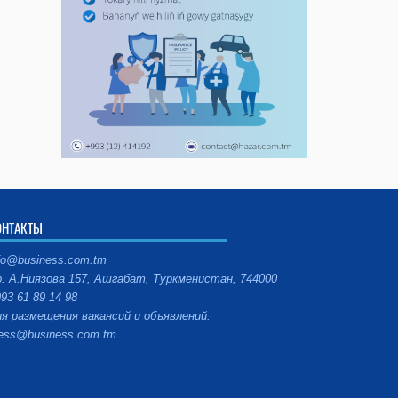
ОНТАКТЫ
fo@business.com.tm
. А.Ниязова 157, Ашгабат, Туркменистан, 744000
93 61 89 14 98
я размещения вакансий и объявлений:
ess@business.com.tm