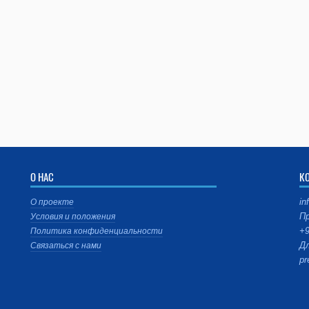
О НАС
К
in
О проекте
Пр
Условия и положения
+9
Политика конфиденциальности
Дл
Связаться с нами
pr