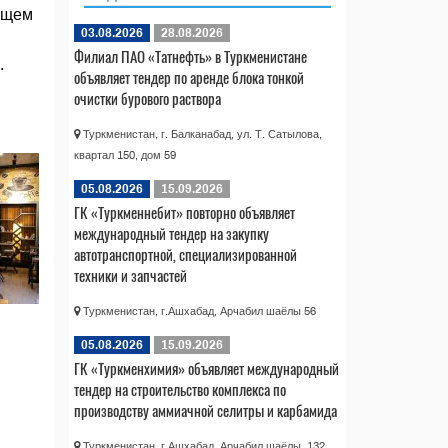
дущем
03.08.2026
28.08.2026
Филиал ПАО «Татнефть» в Туркменистане
.
объявляет тендер по аренде блока тонкой
очистки бурового раствора
Туркменистан, г. Балканабад, ул. Т. Сатылова,
квартал 150, дом 59
05.08.2026
15.09.2026
ГК «Туркменнебит» повторно объявляет
международный тендер на закупку
автотранспортной, специализированной
техники и запчастей
Туркменистан, г.Ашхабад, Арчабил шаёлы 56
05.08.2026
15.09.2026
ГК «Туркменхимия» объявляет международный
тендер на строительство комплекса по
производству аммиачной селитры и карбамида
Туркменистан, г.Ашхабад, Арчабил шаёлы, 132