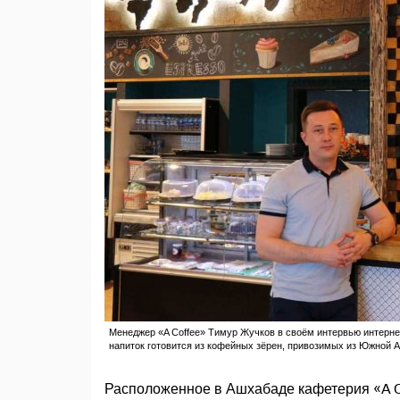
Менеджер «A Coffee» Тимур Жучков в своём интервью интернет
напиток готовится из кофейных зёрен, привозимых из Южной 
Расположенное в Ашхабаде кафетерия «A Co