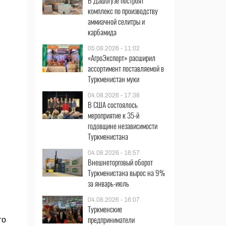
В Дашогузе построят
комплекс по производству
аммиачной селитры и
карбамида
05.08.2026 - 11:02
«АгроЭкспорт» расширил
ассортимент поставляемой в
Туркменистан муки
04.08.2026 - 17:38
В США состоялось
мероприятие к 35-й
годовщине независимости
Туркменистана
04.08.2026 - 16:57
Внешнеторговый оборот
Туркменистана вырос на 9%
за январь-июль
04.08.2026 - 16:07
Туркменские
предприниматели
го