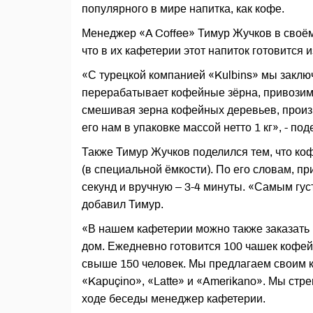
популярного в мире напитка, как кофе.
Менеджер «A Coffee» Тимур Жучков в своём
что в их кафетерии этот напиток готовится
«С турецкой компанией «Kulbins» мы заклю
перерабатывает кофейные зёрна, привозимы
смешивая зерна кофейных деревьев, произр
его нам в упаковке массой нетто 1 кг», - по
Также Тимур Жучков поделился тем, что коф
(в специальной ёмкости). По его словам, пр
секунд и вручную – 3-4 минуты. «Самым гус
добавил Тимур.
«В нашем кафетерии можно также заказать к
дом. Ежедневно готовится 100 чашек кофей
свыше 150 человек. Мы предлагаем своим 
«Kapuçino», «Latte» и «Amerikano». Мы стр
ходе беседы менеджер кафетерии.