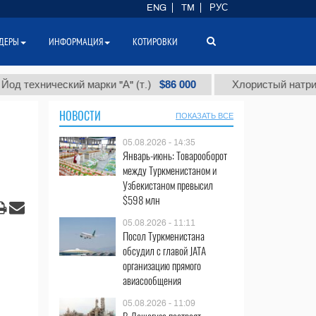
ENG
TM
РУС
ДЕРЫ
ИНФОРМАЦИЯ
КОТИРОВКИ
$86 000
нический марки "А" (т.)
Хлористый натрий (соль 
НОВОСТИ
ПОКАЗАТЬ ВСЕ
05.08.2026 - 14:35
Январь-июнь: Товарооборот
между Туркменистаном и
Узбекистаном превысил
$598 млн
05.08.2026 - 11:11
Посол Туркменистана
обсудил с главой JATA
организацию прямого
авиасообщения
05.08.2026 - 11:09