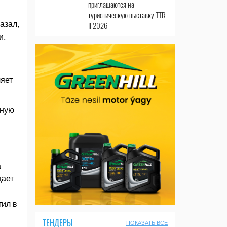
приглашаются на
туристическую выставку TTR
азал,
II 2026
и.
ляет
чную
а
щает
тил в
ТЕНДЕРЫ
ПОКАЗАТЬ ВСЕ