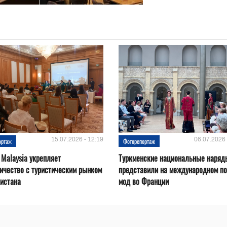
15.07.2026 - 12:19
06.07.2026 
ортаж
Фоторепортаж
 Malaysia укрепляет
Туркменские национальные наряд
ичество с туристическим рынком
представили на международном по
истана
мод во Франции