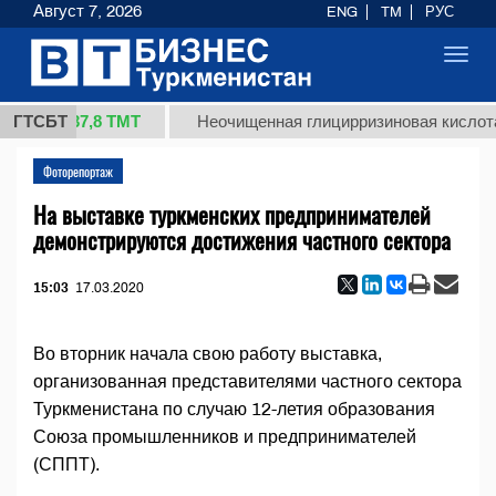
Август 7, 2026
ENG
TM
РУС
Toggl
navig
37,8 ТМТ
)
ГТСБТ
Неочищенная глицирризиновая кислота солод
Фоторепортаж
На выставке туркменских предпринимателей
демонстрируются достижения частного сектора
15:03
17.03.2020
Во вторник начала свою работу выставка,
организованная представителями частного сектора
Туркменистана по случаю 12-летия образования
Союза промышленников и предпринимателей
(СППТ).