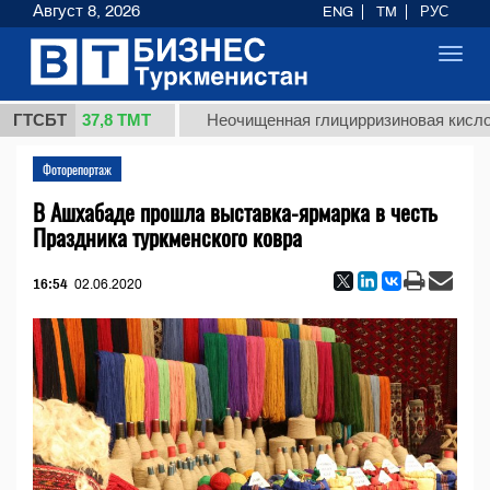
Август 8, 2026
ENG
TM
РУС
Toggl
navig
37,8 ТМТ
.)
ГТСБТ
Неочищенная глицирризиновая кислота сол
Фоторепортаж
В Ашхабаде прошла выставка-ярмарка в честь
Праздника туркменского ковра
16:54
02.06.2020