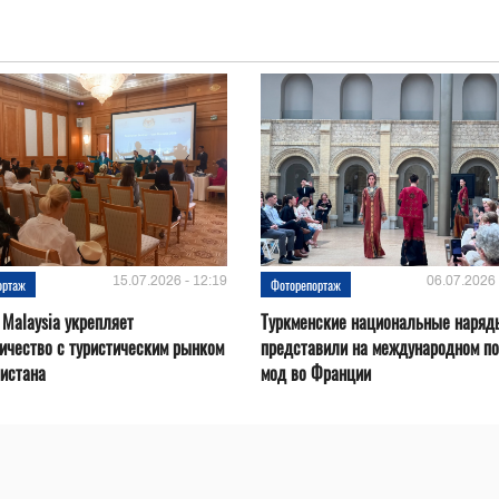
15.07.2026 - 12:19
06.07.2026 
ортаж
Фоторепортаж
 Malaysia укрепляет
Туркменские национальные наряд
ичество с туристическим рынком
представили на международном по
истана
мод во Франции