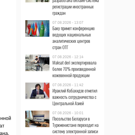
разработана онлайн-система
регистрации иностранных
граждан
07.08.2026 - 13:07
Баку примет конференцию
ведущих национальных
аналитических центров
стран ОТГ
07.08.2026 - 12:14
Maksat deri экспортировала
более 70% произведенной
кожевенной продукции
07.08.2026 - 11:42
Ираклий Кобахидзе отметил
важность сотрудничества с
Центральной Азией
07.08.2026 - 10:01
Посольство Беларуси в
енной
Туркменистане переходит на
ат
систему электронной записи
ана.