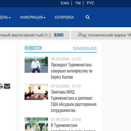
ENG
TM
РУС
ДЕРЫ
ИНФОРМАЦИЯ
КОТИРОВКИ
$300
$
лосернистый (т.)
Йод технический марки "А" (т.)
НОВОСТИ
ПОКАЗАТЬ ВСЕ
08.08.2026 - 11:23
Президент Туркменистана
совершил велопрогулку по
берегу Каспия
07.08.2026 - 17:57
Замглавы МИД
Туркменистана и дипломат
США обсудили двустороннее
сотрудничество
07.08.2026 - 13:45
В Туркменистане