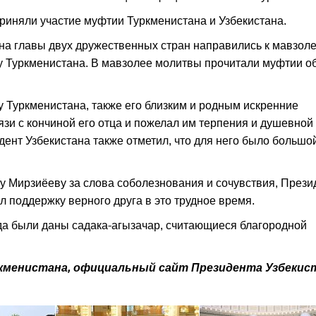
риняли участие муфтии Туркменистана и Узбекистана.
на главы двух дружественных стран направились к мавзол
у Туркменистана. В мавзолее молитвы прочитали муфтии о
 Туркменистана, также его близким и родным искренние
язи с кончиной его отца и пожелал им терпения и душевной
дент Узбекистана также отметил, что для него было большо
 Мирзиёеву за слова соболезнования и сочувствия, Прези
поддержку верного друга в это трудное время.
да были даны садака-агызачар, считающиеся благородной
кменистана, официальный сайт Президента Узбекис