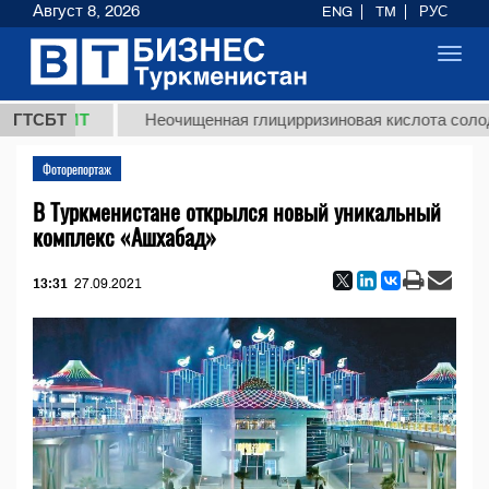
Август 8, 2026
ENG
TM
РУС
Toggl
navig
8 ТМТ
ГТСБТ
Неочищенная глицирризиновая кислота солодковог
Фоторепортаж
В Туркменистане открылся новый уникальный
комплекс «Ашхабад»
13:31
27.09.2021