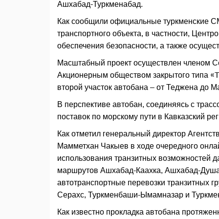
Ашхабад-Туркменабад.
Как сообщили официальные туркменские СМ
транспортного объекта, в частности, Цент
обеспечения безопасности, а также осущес
Масштабный проект осуществлен членом С
Акционерным обществом закрытого типа «Tu
второй участок автобана – от Теджена до М
В перспективе автобан, соединяясь с тра
поставок по морскому пути в Кавказский рег
Как отметил генеральный директор Агентст
Мамметхан Чакыев в ходе очередного онлай
использования транзитных возможностей д
маршрутов Ашхабад-Каахка, Ашхабад-Душа
автотранспортные перевозки транзитных г
Серахс, Туркменбаши-Ымамназар и Туркме
Как известно прокладка автобана протяжен