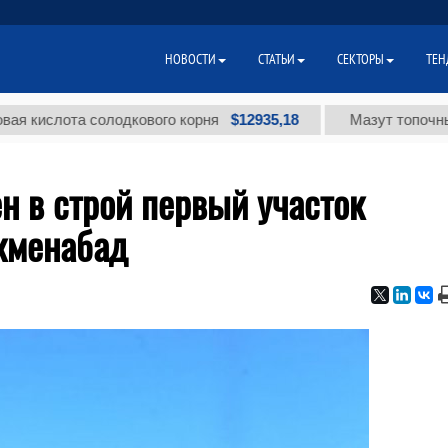
НОВОСТИ
СТАТЬИ
СЕКТОРЫ
ТЕН
$12935,18
лота солодкового корня
Мазут топочный мало
н в строй первый участок
кменабад