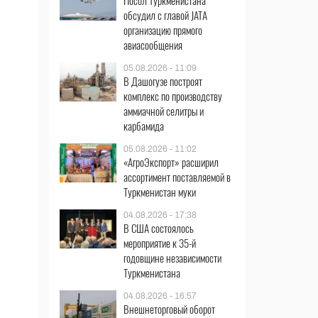
Посол Туркменистана
обсудил с главой JATA
организацию прямого
авиасообщения
05.08.2026 - 11:09
В Дашогузе построят
комплекс по производству
аммиачной селитры и
карбамида
05.08.2026 - 11:02
«АгроЭкспорт» расширил
ассортимент поставляемой в
Туркменистан муки
04.08.2026 - 17:38
В США состоялось
мероприятие к 35-й
годовщине независимости
Туркменистана
04.08.2026 - 16:57
Внешнеторговый оборот