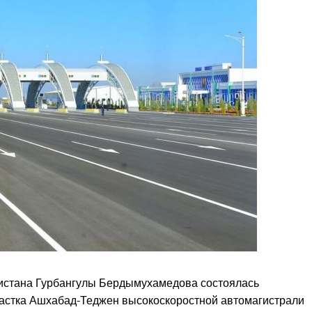
нистана Гурбангулы Бердымухамедова состоялась
частка Ашхабад-Теджен высокоскоростной автомагистрали