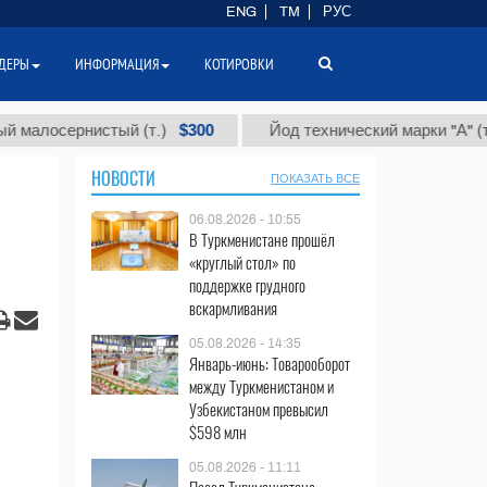
ENG
TM
РУС
ДЕРЫ
ИНФОРМАЦИЯ
КОТИРОВКИ
$300
$86
сернистый (т.)
Йод технический марки "А" (т.)
НОВОСТИ
ПОКАЗАТЬ ВСЕ
06.08.2026 - 10:55
В Туркменистане прошёл
«круглый стол» по
поддержке грудного
вскармливания
05.08.2026 - 14:35
Январь-июнь: Товарооборот
между Туркменистаном и
Узбекистаном превысил
$598 млн
05.08.2026 - 11:11