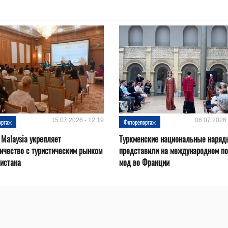
15.07.2026 - 12:19
06.07.2026 
ортаж
Фоторепортаж
 Malaysia укрепляет
Туркменские национальные наряд
ичество с туристическим рынком
представили на международном по
истана
мод во Франции