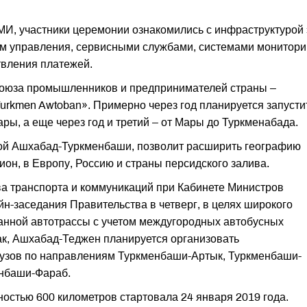
И, участники церемонии ознакомились с инфраструктурой 
ром управления, сервисными службами, системами монитори
твления платежей.
оюза промышленников и предпринимателей страны –
rkmen Awtoban». Примерно через год планируется запусти
ары, а еще через год и третий – от Мары до Туркменабада.
ссой Ашхабад-Туркменбаши, позволит расширить географию
ион, в Европу, Россию и страны персидского залива.
ва транспорта и коммуникаций при Кабинете Министров
н-заседания Правительства в четверг, в целях широкого
анной автотрассы с учетом междугородных автобусных
к, Ашхабад-Теджен планируется организовать
рузов по направлениям Туркменбаши-Артык, Туркменбаши-
нбаши-Фараб.
ностью 600 километров стартовала 24 января 2019 года.