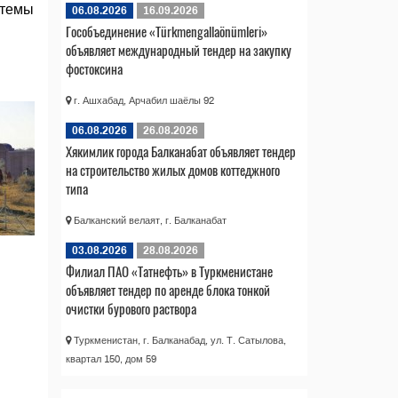
стемы
06.08.2026
16.09.2026
Гособъединение «Türkmengallaönümleri»
объявляет международный тендер на закупку
фостоксина
г. Ашхабад, Арчабил шаёлы 92
06.08.2026
26.08.2026
Хякимлик города Балканабат объявляет тендер
на строительство жилых домов коттеджного
типа
Балканский велаят, г. Балканабат
03.08.2026
28.08.2026
Филиал ПАО «Татнефть» в Туркменистане
объявляет тендер по аренде блока тонкой
очистки бурового раствора
Туркменистан, г. Балканабад, ул. Т. Сатылова,
квартал 150, дом 59