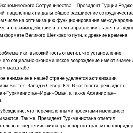
Экономического Сотрудничества – Президент Турции Редже
ий, нацеленных на дальнейшее расширение сотрудничества
том числе на оптимизацию функционирования международн
ил, что взаимодействие в этом направлении станет нагляд
м формате Великого Шёлкового пути, в древние времена
роблематики, высокий гость отметил, что установление
и его социально-экономическое возрождение имеют значен
ном масштабе
бое внимание в нашей стране уделяется активизации
иям Восток–Запад и Север–Юг. В частности, речь идёт о
тан-Туркменистан–Иран–Оман, а также Афганистан–
.
ил убеждение, что перечисленными проектами имеющиеся
ваются. Так же, Президент Туркменистана отметил
тельных энергетических и транспортно-транзитных коридо