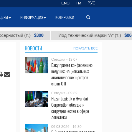
ENG
TM
РУС
ДЕРЫ
ИНФОРМАЦИЯ
КОТИРОВКИ
$300
$86 000
.)
Йод технический марки "А" (т.)
Хл
НОВОСТИ
ПОКАЗАТЬ ВСЕ
Сегодня - 13:07
Баку примет конференцию
ведущих национальных
аналитических центров
стран ОТГ
Сегодня - 09:32
Hazar Logistik и Hyundai
Corporation обсудили
сотрудничество в сфере
логистики
06.08.2026 - 16:30