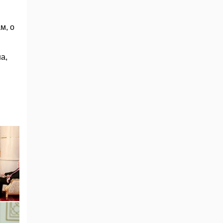
м, о
а,