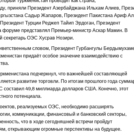
оторый Туркменистан проводит как страна,
ду, приняли Президент Азербайджана Ильхам Алиев, През
ыргызстана Садыр Жапаров, Президент Пакистана Ариф Ал
Президент Турции Реджеп Тайип Эрдоган, Президент
на форуме представлял Премьер-министр Аскар Мамин. В
й секретарь ОЭС Хусрав Нозири.
риветственным словом, Президент Гурбангулы Бердымухам
ркменистан придаёт особое значение взаимодействию с
тва.
уркменистана подчеркнул, что важнейшей составляющей
ляется развитие торговли. По итогам прошлого года сумм
 составил 49,8 миллиарда долларов США. Конечно, этот
тного потенциала.
роектов, реализуемых ОЭС, необходимо расширять
ологии, коммуникации, финансовый и банковский секторы,
енность, что в ходе сегодняшней встречи пройдут
ям, открывающим огромные перспективы на будущее.