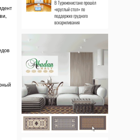
В Туркменистане прошёл
идент
«круглый стол» по
поддержке грудного
ви,
вскармливания
едов
арный