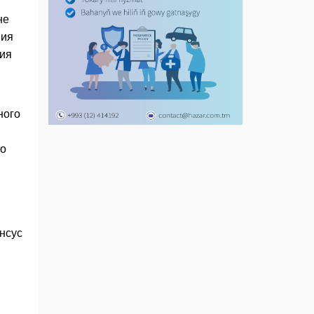
не
ния
вия
ного
но
нсус