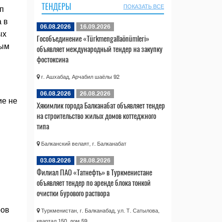
ТЕНДЕРЫ
ПОКАЗАТЬ ВСЕ
п
 в
06.08.2026
16.09.2026
ых
Гособъединение «Türkmengallaönümleri»
ным
объявляет международный тендер на закупку
фостоксина
г. Ашхабад, Арчабил шаёлы 92
06.08.2026
26.08.2026
ие не
Хякимлик города Балканабат объявляет тендер
на строительство жилых домов коттеджного
типа
Балканский велаят, г. Балканабат
03.08.2026
28.08.2026
Филиал ПАО «Татнефть» в Туркменистане
объявляет тендер по аренде блока тонкой
очистки бурового раствора
ров
Туркменистан, г. Балканабад, ул. Т. Сатылова,
квартал 150, дом 59