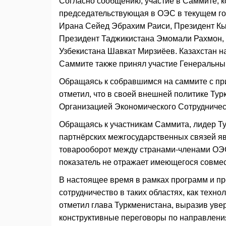
Согласно сообщению, участие в Саммите, к
председательствующая в ОЭС в текущем го
Ирана Сейед Эбрахим Раиси, Президент К
Президент Таджикистана Эмомали Рахмон, 
Узбекистана Шавкат Мирзиёев. Казахстан 
Саммите также принял участие Генеральны
Обращаясь к собравшимся на саммите с п
отметил, что в своей внешней политике Ту
Организацией Экономического Сотрудничес
Обращаясь к участникам Саммита, лидер Т
партнёрских межгосударственных связей яв
товарооборот между странами-членами ОЭС
показатель не отражает имеющегося совмес
В настоящее время в рамках программ и п
сотрудничество в таких областях, как техн
отметил глава Туркменистана, выразив увер
конструктивные переговоры по направлени