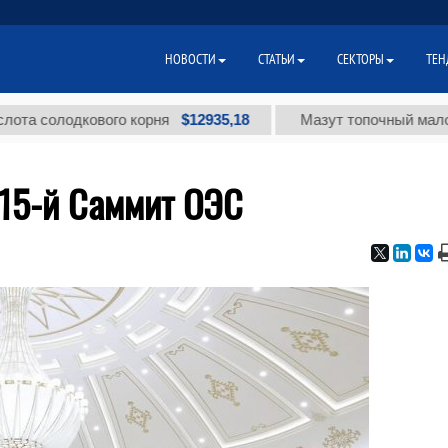
НОВОСТИ
СТАТЬИ
СЕКТОРЫ
ТЕН
$12935,18
вого корня
Мазут топочный малосернистый (т
 15-й Саммит ОЭС