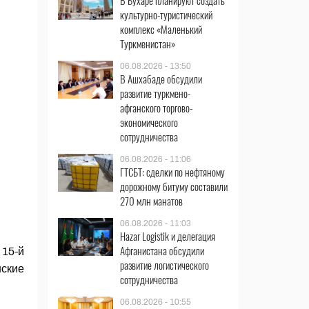
В Бухаре планируют создать
культурно-туристический
комплекс «Маленький
Туркменистан»
06.08.2026 - 13:50
В Ашхабаде обсудили
развитие туркмено-
афганского торгово-
экономического
сотрудничества
06.08.2026 - 11:06
ГТСБТ: сделки по нефтяному
дорожному битуму составили
270 млн манатов
06.08.2026 - 11:03
Hazar Logistik и делегация
Афганистана обсудили
 15-й
развитие логистического
нские
сотрудничества
06.08.2026 - 10:55