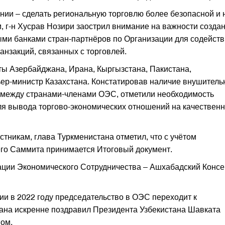
нии – сделать региональную торговлю более безопасной и 
, г-н Хусрав Нозири заострил внимание на важности созда
ми банками стран-партнёров по Организации для содейст
нзакций, связанных с торговлей.
ты Азербайджана, Ирана, Кыргызстана, Пакистана,
ьер-министр Казахстана. Констатировав наличие внушитель
 между странами-членами ОЭС, отметили необходимость
ля вывода торгово-экономических отношений на качествен
стникам, глава Туркменистана отметил, что с учётом
его Саммита принимается Итоговый документ.
ации Экономического Сотрудничества – Ашхабадский Консе
и в 2022 году председательство в ОЭС переходит к
стана искренне поздравил Президента Узбекистана Шавката
ом.