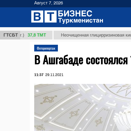
Август 7, 2026
37,8 ТМТ
ГТСБТ
Неочищенная глицирризиновая кислота солодко
Фоторепортаж
В Ашгабаде состоялся
11:37
29.11.2021