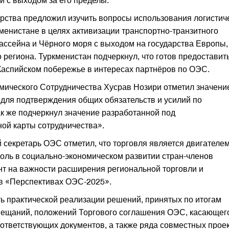
и с выходом за его пределы.
рства предложил изучить вопросы использования логистич
менистане в целях активизации транспортно-транзитного
ссейна и Чёрного моря с выходом на государства Европы,
 региона. Туркменистан подчеркнул, что готов предоставит
аспийском побережье в интересах партнёров по ОЭС.
мического Сотрудничества Хусрав Нозири отметил значение
 для подтверждения общих обязательств и усилий по
к же подчеркнул значение разработанной под
ой карты сотрудничества».
 секретарь ОЭС отметил, что торговля является двигателе
оль в социально-экономическом развитии стран-членов
ент на важности расширения региональной торговли и
 в «Перспективах ОЭС-2025».
ь практической реализации решений, принятых по итогам
овещаний, положений Торгового соглашения ОЭС, касающег
ответствующих документов, а также ряда совместных проек