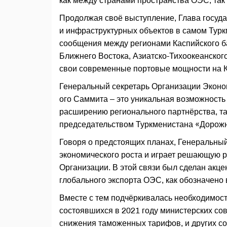
как между странами пространства ОЭС, так 
Продолжая своё выступление, Глава госуда
и инфраструктурных объектов в самом Турк
сообщения между регионами Каспийского ба
Ближнего Востока, Азиатско-Тихоокеанского
свои современные портовые мощности на К
Генеральный секретарь Организации Эконо
ого Саммита – это уникальная возможность
расширению регионального партнёрства, та
председательством Туркменистана «Дорожн
Говоря о предстоящих планах, Генеральный
экономического роста и играет решающую р
Организации. В этой связи был сделан акц
глобального экспорта ОЭС, как обозначено
Вместе с тем подчёркивалась необходимост
состоявшихся в 2021 году министерских с
снижения таможенных тарифов, и других со