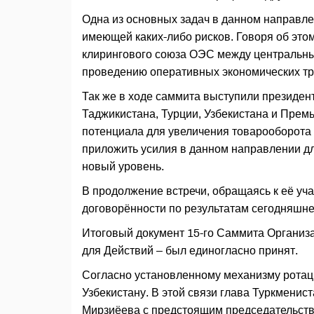
Одна из основных задач в данном направле
имеющей каких-либо рисков. Говоря об этом
клирингового союза ОЭС между центральны
проведению оперативных экономических тра
Так же в ходе саммита выступили президен
Таджикистана, Турции, Узбекистана и Прем
потенциала для увеличения товарооборота
приложить усилия в данном направлении д
новый уровень.
В продолжение встречи, обращаясь к её уча
договорённости по результатам сегодняшн
Итоговый документ 15-го Саммита Организ
для Действий – был единогласно принят.
Согласно установленному механизму ротаци
Узбекистану. В этой связи глава Туркмени
Мирзиёева с предстоящим председательств