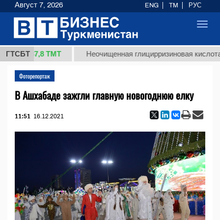
Август 7, 2026
ENG
TM
РУС
Toggl
navig
37,8 ТМТ
)
ГТСБТ
Неочищенная глицирризиновая кислота соло
Фоторепортаж
В Ашхабаде зажгли главную новогоднюю елку
11:51
16.12.2021