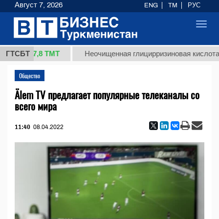
Август 7, 2026
ENG
TM
РУС
Toggl
navig
37,8 ТМТ
г.)
ГТСБТ
Неочищенная глицирризиновая кислота сол
Общество
Älem TV предлагает популярные телеканалы со
всего мира
11:40
08.04.2022