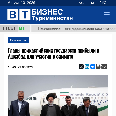
Август 10, 2026
ENG
TM
РУС
Toggl
navig
7,8 ТМТ
ГТСБТ
Неочищенная глицирризиновая кислота солодков
Фоторепортаж
Главы прикаспийских государств прибыли в
Ашхабад для участия в саммите
15:42
29.06.2022