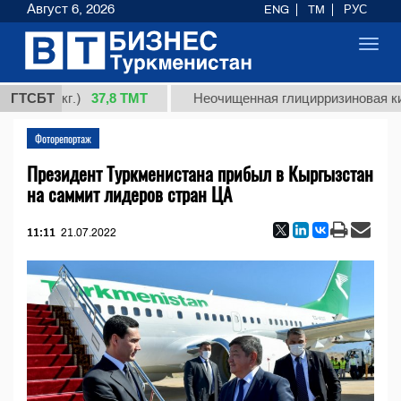
Август 6, 2026
ENG
TM
РУС
Toggl
navig
37,8 ТМТ
 1 (кг.)
ГТСБТ
Неочищенная глицирризиновая кислота
Фоторепортаж
Президент Туркменистана прибыл в Кыргызстан
на саммит лидеров стран ЦА
11:11
21.07.2022