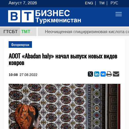
Август 7, 2026
ENG
TM
РУС
Toggl
navig
37,8 ТМТ
ГТСБТ
Неочищенная глицирризиновая кислота солодко
Фоторепортаж
АООТ «Abadan haly» начал выпуск новых видов
ковров
10:08
27.08.2022