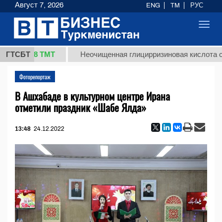
Август 7, 2026
ENG
TM
РУС
Toggl
navig
37,8 ТМТ
ГТСБТ
Неочищенная глицирризиновая кислота солодк
Фоторепортаж
В Ашхабаде в культурном центре Ирана
отметили праздник «Шабе Ялда»
13:48
24.12.2022