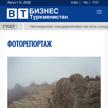
Август 9, 2026
ENG
TM
РУС
Toggl
navig
Т
ГТСБТ
Неочищенная глицирризиновая кислота солодкового ко
ФОТОРЕПОРТАЖ