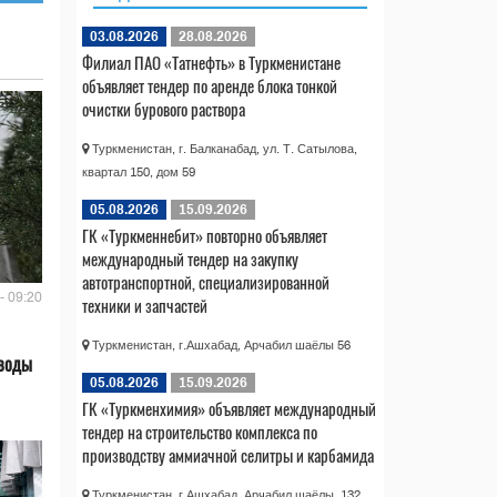
03.08.2026
28.08.2026
Филиал ПАО «Татнефть» в Туркменистане
объявляет тендер по аренде блока тонкой
очистки бурового раствора
Туркменистан, г. Балканабад, ул. Т. Сатылова,
квартал 150, дом 59
05.08.2026
15.09.2026
ГК «Туркменнебит» повторно объявляет
международный тендер на закупку
автотранспортной, специализированной
- 09:20
техники и запчастей
Туркменистан, г.Ашхабад, Арчабил шаёлы 56
 воды
05.08.2026
15.09.2026
ГК «Туркменхимия» объявляет международный
тендер на строительство комплекса по
производству аммиачной селитры и карбамида
Туркменистан, г.Ашхабад, Арчабил шаёлы, 132