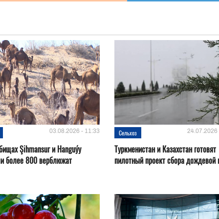
03.08.2026 - 11:33
24.07.2026 
Сельхоз
бищах Şihmansur и Hanguýy
Туркменистан и Казахстан готовят
ли более 800 верблюжат
пилотный проект сбора дождевой