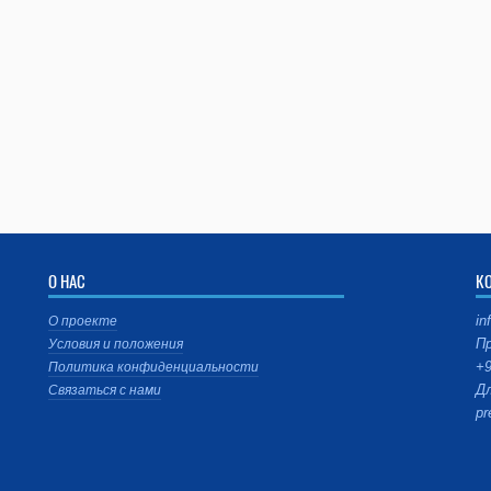
О НАС
К
in
О проекте
Пр
Условия и положения
+9
Политика конфиденциальности
Дл
Связаться с нами
pr