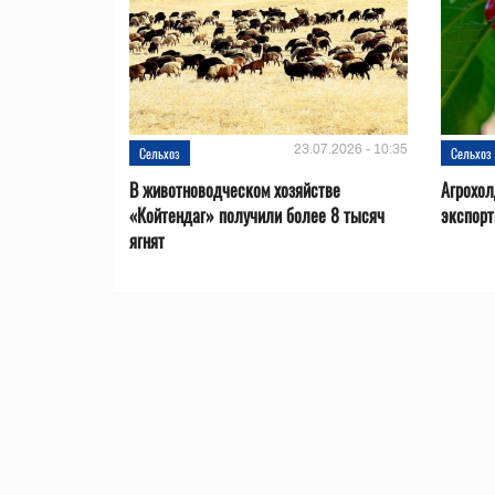
23.07.2026 - 10:35
Сельхоз
Сельхоз
В животноводческом хозяйстве
Агрохол
«Койтендаг» получили более 8 тысяч
экспорт
ягнят