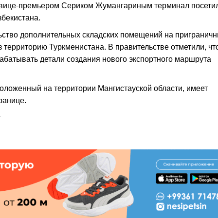
с вице-премьером Сериком Жумангариным терминал посети
збекистана.
льство дополнительных складских помещений на пригранич
 территорию Туркменистана. В правительстве отметили, чт
батывать детали создания нового экспортного маршрута
оложенный на территории Мангистауской области, имеет
ранице.
y