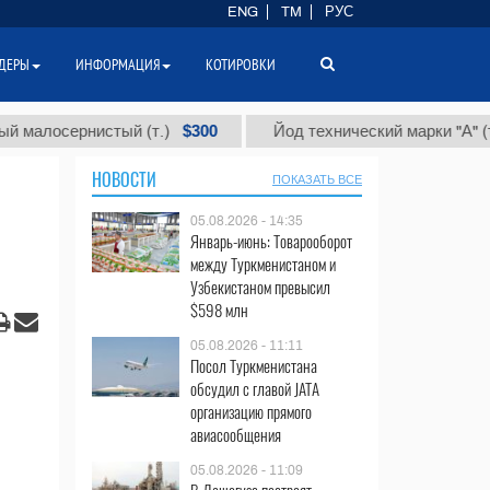
ENG
TM
РУС
ДЕРЫ
ИНФОРМАЦИЯ
КОТИРОВКИ
$300
$86
сернистый (т.)
Йод технический марки "А" (т.)
НОВОСТИ
ПОКАЗАТЬ ВСЕ
05.08.2026 - 14:35
Январь-июнь: Товарооборот
между Туркменистаном и
Узбекистаном превысил
$598 млн
05.08.2026 - 11:11
Посол Туркменистана
обсудил с главой JATA
организацию прямого
авиасообщения
05.08.2026 - 11:09