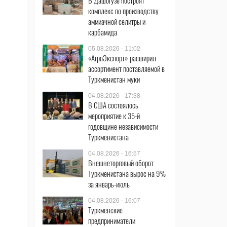
В Дашогузе построят
комплекс по производству
аммиачной селитры и
карбамида
05.08.2026 - 11:02
«АгроЭкспорт» расширил
ассортимент поставляемой в
Туркменистан муки
04.08.2026 - 17:38
В США состоялось
мероприятие к 35-й
годовщине независимости
Туркменистана
04.08.2026 - 16:57
Внешнеторговый оборот
Туркменистана вырос на 9%
за январь-июль
04.08.2026 - 16:07
Туркменские
предприниматели