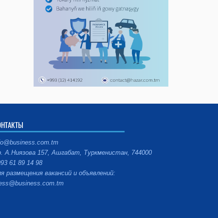
ОНТАКТЫ
fo@business.com.tm
. А.Ниязова 157, Ашгабат, Туркменистан, 744000
93 61 89 14 98
я размещения вакансий и объявлений:
ess@business.com.tm