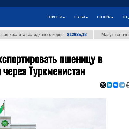
НОВОСТИ
СТАТЬИ
СЕКТОРЫ
ТЕН
$12935,18
лота солодкового корня
Мазут топочный мало
кспортировать пшеницу в
 через Туркменистан