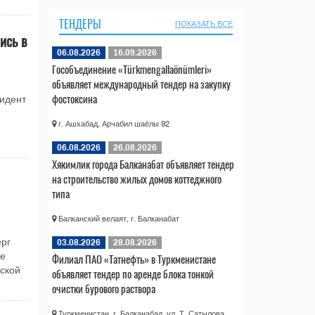
ТЕНДЕРЫ
ПОКАЗАТЬ ВСЕ
ись в
06.08.2026
16.09.2026
Гособъединение «Türkmengallaönümleri»
объявляет международный тендер на закупку
фостоксина
идент
г. Ашхабад, Арчабил шаёлы 92
06.08.2026
26.08.2026
Хякимлик города Балканабат объявляет тендер
на строительство жилых домов коттеджного
типа
Балканский велаят, г. Балканабат
рг
03.08.2026
28.08.2026
Филиал ПАО «Татнефть» в Туркменистане
че
ьской
объявляет тендер по аренде блока тонкой
очистки бурового раствора
Туркменистан, г. Балканабад, ул. Т. Сатылова,