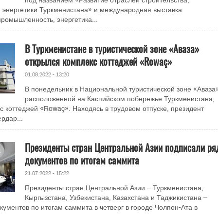
под названием «Развитие отраслей строительства,
 энергетики Туркменистана» и международная выставка
промышленность, энергетика...
В Туркменистане в туристической зоне «Аваза»
открылся комплекс коттеджей «Rowaç»
01.08.2022 - 13:20
В понедельник в Национальной туристической зоне «Аваза»
расположенной на Каспийском побережье Туркменистана,
с коттеджей «Rowaç». Находясь в трудовом отпуске, президент
рдар...
Президенты стран Центральной Азии подписали ря
документов по итогам саммита
21.07.2022 - 15:22
Президенты стран Центральной Азии – Туркменистана,
Кыргызстана, Узбекистана, Казахстана и Таджикистана –
кументов по итогам саммита в четверг в городе Чолпон-Ата в