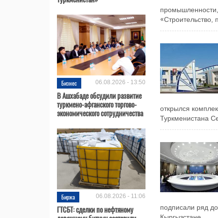
промышленности,
«Строительство, 
Бизнес
06.08.2026 - 13:50
В Ашхабаде обсудили развитие
туркмено-афганского торгово-
открылся комплек
экономического сотрудничества
Туркменистана Се
Биржа
06.08.2026 - 11:06
ГТСБТ: сделки по нефтяному
подписали ряд до
дорожному битуму составили
Кыргызстане....