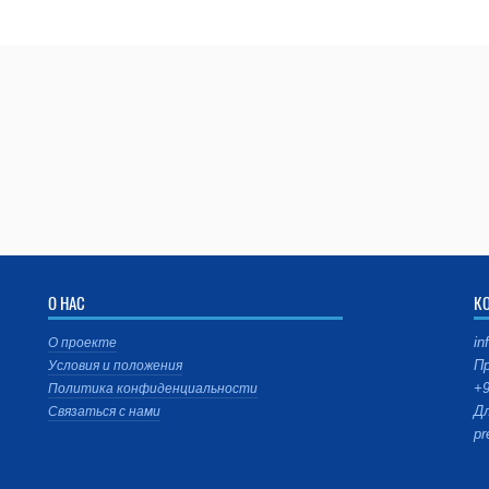
О НАС
К
in
О проекте
Пр
Условия и положения
+9
Политика конфиденциальности
Дл
Связаться с нами
pr