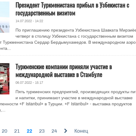
Президент Туркменистана прибыл в Узбекистан с
государственным визитом
14.07.2022 - 14:22
По приглашению президента Узбекистана Шавката Мирзиёе
четверг в столицу Узбекистана с государственным визитом
т Туркменистана Сердар Бердымухамедов. В международном аэро
нта...
Туркменские компании приняли участие в
международной выставке в Стамбуле
06.07.2022 - 15:17
Пять туркменских предприятий, производящих продукты пи
и напитки, принимают участие в международной выставке
ности «F Istanbul» в Турции. «F Istanbul» - выставка продуктов
...
20
21
22
23
24
Конец