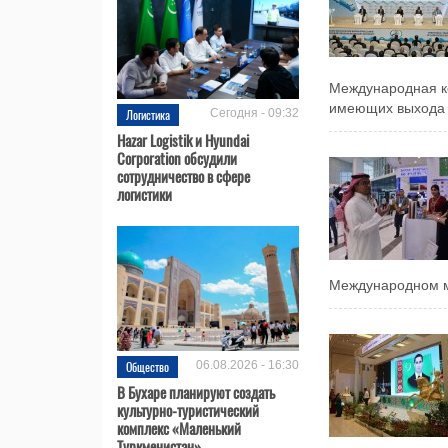
Международная к
имеющих выхода 
Логистика
Сегодня - 09:32
Hazar Logistik и Hyundai
Corporation обсудили
сотрудничество в сфере
логистики
Международном мо
Общество
06.08.2026 - 16:30
В Бухаре планируют создать
культурно-туристический
комплекс «Маленький
Туркменистан»