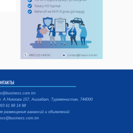
ОНТАКТЫ
fo@business.com.tm
. А.Ниязова 157, Ашгабат, Туркменистан, 744000
93 61 89 14 98
я размещения вакансий и объявлений:
ess@business.com.tm