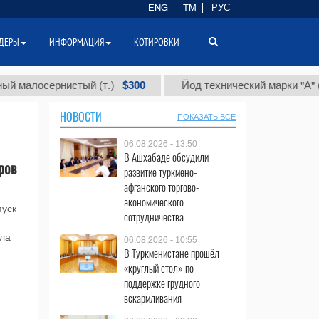
ENG
TM
РУС
ДЕРЫ
ИНФОРМАЦИЯ
КОТИРОВКИ
$300
$8
лосернистый (т.)
Йод технический марки "А" (т.)
НОВОСТИ
ПОКАЗАТЬ ВСЕ
06.08.2026 - 13:50
В Ашхабаде обсудили
ров
развитие туркмено-
афганского торгово-
экономического
пуск
сотрудничества
ала
06.08.2026 - 10:55
В Туркменистане прошёл
«круглый стол» по
поддержке грудного
вскармливания