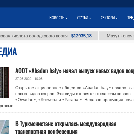
НОВОСТИ
СТАТЬИ
СЕКТОРЫ
ТЕН
$12935,18
ислота солодкового корня
Мазут топочный ма
ЕДИА
АООТ «Abadan haly» начал выпуск новых видов ков
27.08.2022 - 10:08
Открытое акционерное общество «Abadan haly» начало вы
новых видов ковров. Эти виды относятся к классам ковров
«Owadan», «Kerwen» и «Parahat». Недавно продукция нач
рговые...
В Туркменистане открылась международная
транспортная конференция