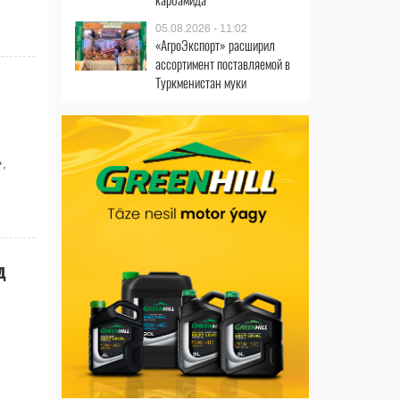
05.08.2026 - 11:02
«АгроЭкспорт» расширил
ассортимент поставляемой в
Туркменистан муки
,
д