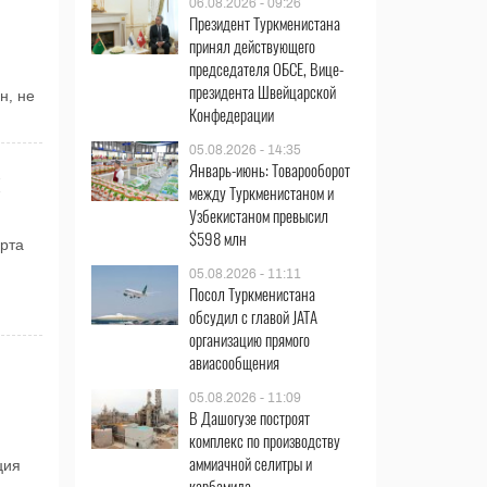
06.08.2026 - 09:26
Президент Туркменистана
принял действующего
председателя ОБСЕ, Вице-
президента Швейцарской
н, не
Конфедерации
05.08.2026 - 14:35
Январь-июнь: Товарооборот
между Туркменистаном и
Узбекистаном превысил
$598 млн
рта
05.08.2026 - 11:11
Посол Туркменистана
обсудил с главой JATA
организацию прямого
авиасообщения
05.08.2026 - 11:09
В Дашогузе построят
комплекс по производству
аммиачной селитры и
ция
карбамида