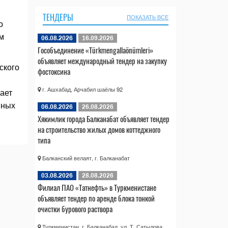
ТЕНДЕРЫ
ПОКАЗАТЬ ВСЕ
о
м
06.08.2026
16.09.2026
Гособъединение «Türkmengallaönümleri»
объявляет международный тендер на закупку
ского
фостоксина
г. Ашхабад, Арчабил шаёлы 92
ает
нных
06.08.2026
26.08.2026
Хякимлик города Балканабат объявляет тендер
на строительство жилых домов коттеджного
типа
Балканский велаят, г. Балканабат
03.08.2026
28.08.2026
Филиал ПАО «Татнефть» в Туркменистане
объявляет тендер по аренде блока тонкой
очистки бурового раствора
Туркменистан, г. Балканабад, ул. Т. Сатылова,