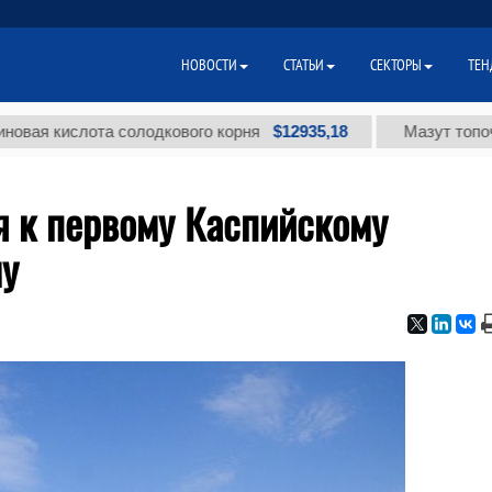
НОВОСТИ
СТАТЬИ
СЕКТОРЫ
ТЕН
$12935,18
кислота солодкового корня
Мазут топочный ма
я к первому Каспийскому
му