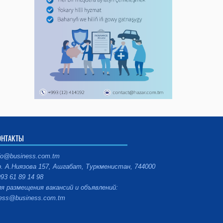
ОНТАКТЫ
fo@business.com.tm
. А.Ниязова 157, Ашгабат, Туркменистан, 744000
93 61 89 14 98
я размещения вакансий и объявлений:
ess@business.com.tm