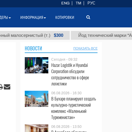
ENG
TM
РУС
ДЕРЫ
ИНФОРМАЦИЯ
КОТИРОВКИ
$300
$
лосернистый (т.)
Йод технический марки "А" (т.)
НОВОСТИ
ПОКАЗАТЬ ВСЕ
Сегодня - 09:32
Hazar Logistik и Hyundai
Corporation обсудили
сотрудничество в сфере
логистики
06.08.2026 - 16:30
В Бухаре планируют создать
культурно-туристический
комплекс «Маленький
Туркменистан»
06.08.2026 - 13:50