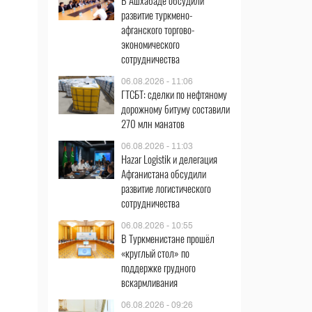
В Ашхабаде обсудили
развитие туркмено-
афганского торгово-
экономического
сотрудничества
06.08.2026 - 11:06
ГТСБТ: сделки по нефтяному
дорожному битуму составили
270 млн манатов
06.08.2026 - 11:03
Hazar Logistik и делегация
Афганистана обсудили
развитие логистического
сотрудничества
06.08.2026 - 10:55
В Туркменистане прошёл
«круглый стол» по
поддержке грудного
вскармливания
06.08.2026 - 09:26