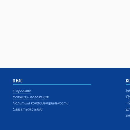
О НАС
К
in
О проекте
Пр
Условия и положения
+9
Политика конфиденциальности
Дл
Связаться с нами
pr