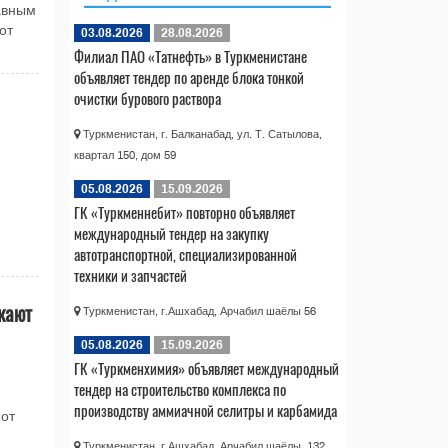
авным
от
03.08.2026
28.08.2026
Филиал ПАО «Татнефть» в Туркменистане
объявляет тендер по аренде блока тонкой
очистки бурового раствора
Туркменистан, г. Балканабад, ул. Т. Сатылова,
квартал 150, дом 59
05.08.2026
15.09.2026
ГК «Туркменнебит» повторно объявляет
международный тендер на закупку
автотранспортной, специализированной
техники и запчастей
кают
Туркменистан, г.Ашхабад, Арчабил шаёлы 56
05.08.2026
15.09.2026
ГК «Туркменхимия» объявляет международный
тендер на строительство комплекса по
производству аммиачной селитры и карбамида
 от
Туркменистан, г.Ашхабад, Арчабил шаёлы, 132