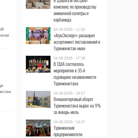
В Дашогузе построят
комплекс по производству
аммиачной селитры и
карбамида
ый
05.08.2026 - 11:02
«АгроЭкспорт» расширил
писке
ассортимент поставляемой в
Туркменистан муки
04.08.2026 - 17:38
В США состоялось
мероприятие к 35-й
годовщине независимости
Туркменистана
да
истан
04.08.2026 - 16:57
Внешнеторговый оборот
Туркменистана вырос на 9%
за январь-июль
04.08.2026 - 16:07
Туркменские
предприниматели