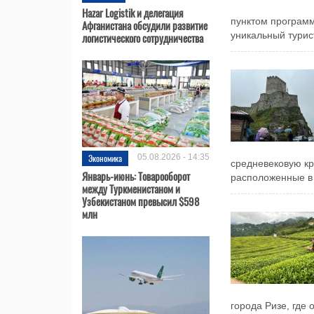
Hazar Logistik и делегация
пунктом программ
Афганистана обсудили развитие
логистического сотрудничества
уникальный турист
Экономика
05.08.2026 - 14:35
средневековую кр
Январь-июнь: Товарооборот
расположенные в 
между Туркменистаном и
Узбекистаном превысил $598
млн
города Ризе, где