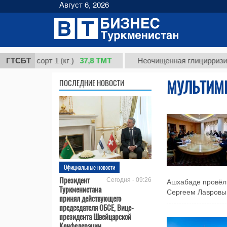
Август 6, 2026
37,8 ТМТ
, сорт 1 (кг.)
ГТСБТ
Неочищенная глицирризиновая 
МУЛЬТИМ
ПОСЛЕДНИЕ НОВОСТИ
Официальные новости
Президент
Сегодня - 09:26
Ашхабаде провёл
Туркменистана
Сергеем Лавровым
принял действующего
председателя ОБСЕ, Вице-
президента Швейцарской
Конфедерации