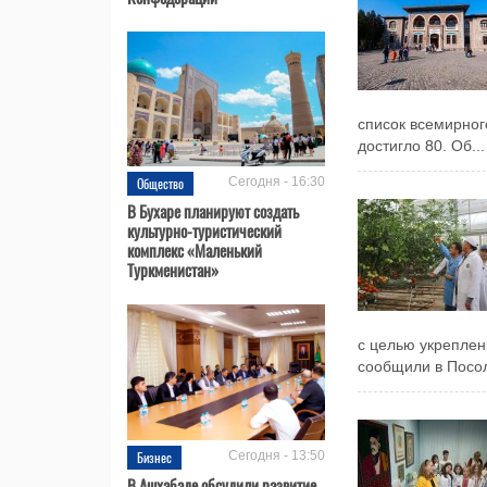
список всемирног
достигло 80. Об...
Общество
Сегодня - 16:30
В Бухаре планируют создать
культурно-туристический
комплекс «Маленький
Туркменистан»
с целью укреплен
сообщили в Посол
Бизнес
Сегодня - 13:50
В Ашхабаде обсудили развитие