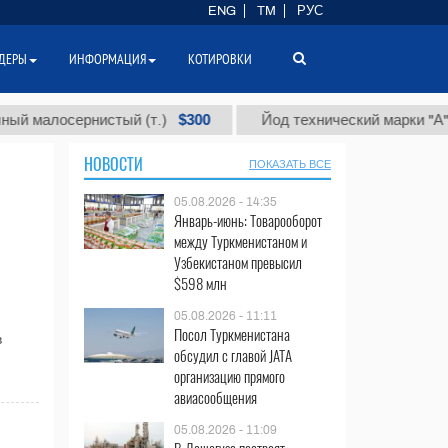
ENG
TM
РУС
ДЕРЫ
ИНФОРМАЦИЯ
КОТИРОВКИ
$300
$
алосернистый (т.)
Йод технический марки "А" (т.)
НОВОСТИ
ПОКАЗАТЬ ВСЕ
05.08.2026 - 14:35
Январь-июнь: Товарооборот
между Туркменистаном и
Узбекистаном превысил
$598 млн
05.08.2026 - 11:11
Посол Туркменистана
в
обсудил с главой JATA
организацию прямого
авиасообщения
05.08.2026 - 11:09