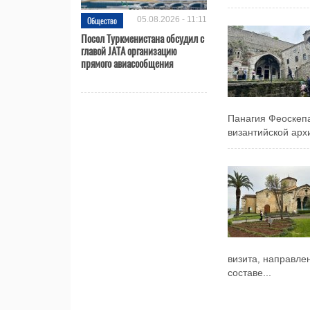
Общество
05.08.2026 - 11:11
Посол Туркменистана обсудил с
главой JATA организацию
прямого авиасообщения
Панагия Феоскепа
византийской архи
визита, направле
составе...