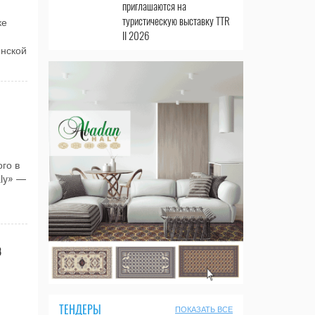
приглашаются на
туристическую выставку TTR
ке
II 2026
енской
го в
aly» —
в
ТЕНДЕРЫ
ПОКАЗАТЬ ВСЕ