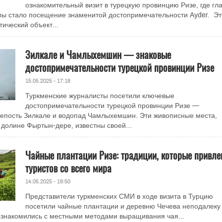
ознакомительный визит в турецкую провинцию Ризе, где гл
ы стало посещение знаменитой достопримечательности Ayder. Эт
ический объект...
Зилкале и Чамлыхемшин — знаковые
достопримечательности турецкой провинции Ризе
15.05.2025 - 17:18
Туркменские журналисты посетили ключевые
достопримечательности турецкой провинции Ризе —
епость Зилкале и водопад Чамлыхемшин. Эти живописные места,
долине Фыртын-дере, известны своей...
Чайные плантации Ризе: традиции, которые привле
туристов со всего мира
14.05.2025 - 19:50
Представители туркменских СМИ в ходе визита в Турцию
посетили чайные плантации и деревню Чечева неподалеку
 ознакомились с местными методами выращивания чая...