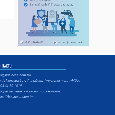
ОНТАКТЫ
fo@business.com.tm
. А.Ниязова 157, Ашгабат, Туркменистан, 744000
93 61 89 14 98
я размещения вакансий и объявлений:
ess@business.com.tm