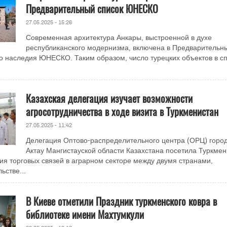
Предварительный список ЮНЕСКО
27.05.2025 - 15:26
Современная архитектура Анкары, выстроенной в духе
республиканского модернизма, включена в Предварительн
о наследия ЮНЕСКО. Таким образом, число турецких объектов в с
Казахская делегация изучает возможности
агросотрудничества в ходе визита в Туркменистан
27.05.2025 - 11:42
Делегация Оптово-распределительного центра (ОРЦ) горо
Актау Мангистауской области Казахстана посетила Туркмен
ия торговых связей в аграрном секторе между двумя странами,
ьстве...
В Киеве отметили Праздник туркменского ковра в
библиотеке имени Махтумкули