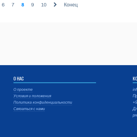
6
7
8
9
10
Конец
О НАС
К
in
О проекте
Пр
Условия и положения
+9
Политика конфиденциальности
Дл
Связаться с нами
pr