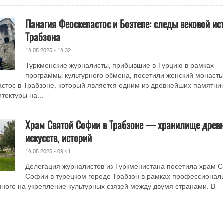
Панагия Феоскепастос и Бозтепе: следы вековой ис
Трабзона
14.05.2025 - 14:32
Туркменские журналисты, прибывшие в Турцию в рамках
программы культурного обмена, посетили женский монаст
стос в Трабзоне, который является одним из древнейших памятни
тектуры на...
Храм Святой Софии в Трабзоне — хранилище древ
искусств, историй
14.05.2025 - 09:41
Делегация журналистов из Туркменистана посетила храм С
Софии в турецком городе Трабзон в рамках профессионал
нного на укрепление культурных связей между двумя странами. В