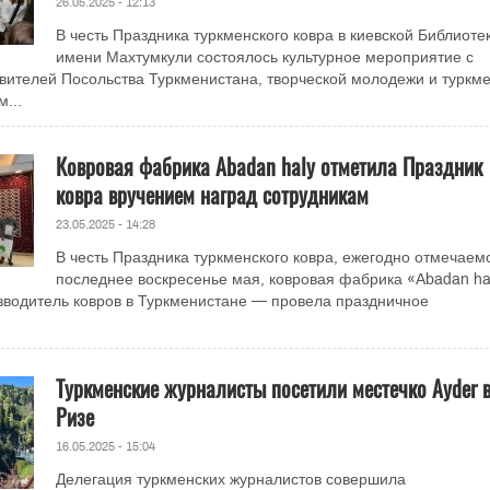
26.05.2025 - 12:13
В честь Праздника туркменского ковра в киевской Библиоте
имени Махтумкули состоялось культурное мероприятие с
вителей Посольства Туркменистана, творческой молодежи и туркм
...
Ковровая фабрика Abadan haly отметила Праздник
ковра вручением наград сотрудникам
23.05.2025 - 14:28
В честь Праздника туркменского ковра, ежегодно отмечаемо
последнее воскресенье мая, ковровая фабрика «Abadan h
водитель ковров в Туркменистане — провела праздничное
Туркменские журналисты посетили местечко Ayder 
Ризе
16.05.2025 - 15:04
Делегация туркменских журналистов совершила