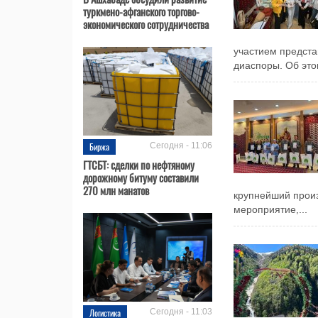
туркмено-афганского торгово-
экономического сотрудничества
участием предста
диаспоры. Об этом
Биржа
Сегодня - 11:06
ГТСБТ: сделки по нефтяному
дорожному битуму составили
270 млн манатов
крупнейший произ
мероприятие,...
Логистика
Сегодня - 11:03