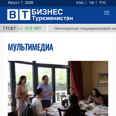
Август 7, 2026
ENG
TM
РУС
Toggl
navig
37,8 ТМТ
г.)
ГТСБТ
Неочищенная глицирризиновая кислота сол
МУЛЬТИМЕДИА