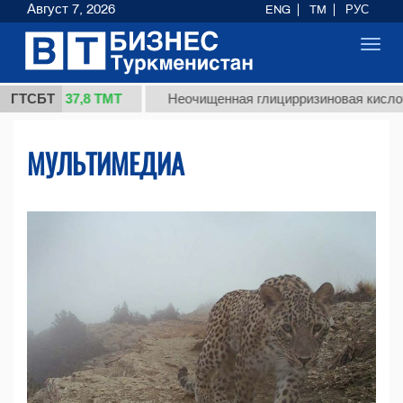
Август 7, 2026
ENG
TM
РУС
Toggl
navig
37,8 ТМТ
ГТСБТ
Неочищенная глицирризиновая кислота солодк
МУЛЬТИМЕДИА