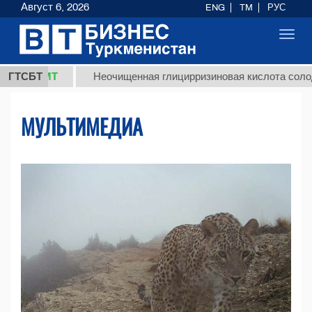
Август 6, 2026
ENG
TM
РУС
Toggl
navig
МТ
ГТСБТ
Неочищенная глицирризиновая кислота солодкового к
МУЛЬТИМЕДИА