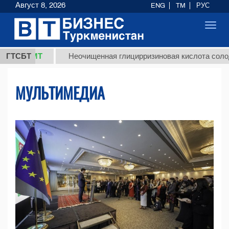
Август 8, 2026
ENG
TM
РУС
Toggl
navig
МТ
ГТСБТ
Неочищенная глицирризиновая кислота солодкового к
МУЛЬТИМЕДИА