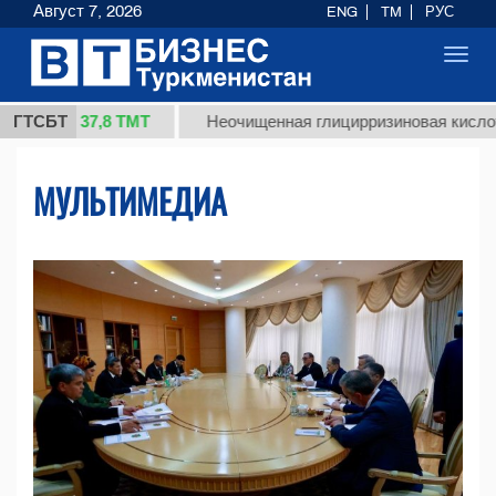
Август 7, 2026
ENG
TM
РУС
Toggl
navig
37,8 ТМТ
ГТСБТ
Неочищенная глицирризиновая кислота солодк
МУЛЬТИМЕДИА