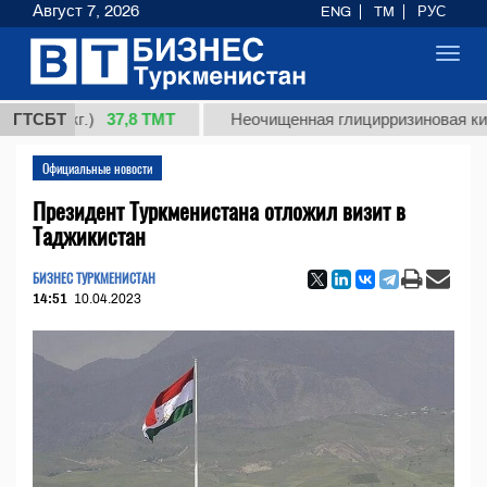
Август 7, 2026
ENG
TM
РУС
Toggl
navig
37,8 ТМТ
1 (кг.)
ГТСБТ
Неочищенная глицирризиновая кислота
Официальные новости
Президент Туркменистана отложил визит в
Таджикистан
БИЗНЕС ТУРКМЕНИСТАН
14:51
10.04.2023