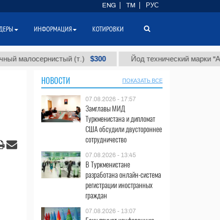
ENG
TM
РУС
ДЕРЫ
ИНФОРМАЦИЯ
КОТИРОВКИ
$300
$
лосернистый (т.)
Йод технический марки "А" (т.)
НОВОСТИ
ПОКАЗАТЬ ВСЕ
07.08.2026 - 17:57
Замглавы МИД
Туркменистана и дипломат
США обсудили двустороннее
сотрудничество
07.08.2026 - 13:45
В Туркменистане
разработана онлайн-система
регистрации иностранных
граждан
07.08.2026 - 13:07