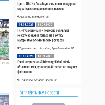
Центр ОБСЕ в Ашхабаде объявляет тендер на
строительство парковочных навесов
Ашхабад, Туркменистан
08.08.2026
18.09.2026
ГК «Туркменнебит» повторно объявляет
международный тендер на закупку
материально-технических ресурсов
Туркменистан, г.Ашхабад, Арчабил шаёлы 56
06.08.2026
16.09.2026
Гособъединение «Türkmengallaönümleri»
- 14:35
объявляет международный тендер на закупку
фостоксина
г. Ашхабад, Арчабил шаёлы 92
ОТПРАВИТЬ НАМ НОВОСТИ