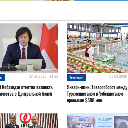
07.08.2026 - 11:42
05.08.2026 
ка
Экономика
 Кобахидзе отметил важность
Январь-июнь: Товарооборот между
ичества с Центральной Азией
Туркменистаном и Узбекистаном
превысил $598 млн