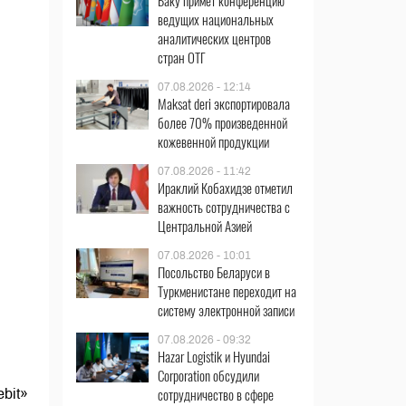
Баку примет конференцию
ведущих национальных
аналитических центров
стран ОТГ
07.08.2026 - 12:14
Maksat deri экспортировала
более 70% произведенной
кожевенной продукции
07.08.2026 - 11:42
Ираклий Кобахидзе отметил
важность сотрудничества с
Центральной Азией
07.08.2026 - 10:01
Посольство Беларуси в
Туркменистане переходит на
систему электронной записи
07.08.2026 - 09:32
Hazar Logistik и Hyundai
Corporation обсудили
сотрудничество в сфере
bit»