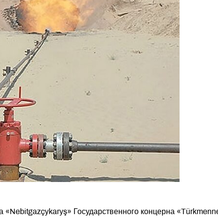
а «Nebitgazçykaryş» Государственного концерна «Türkmenne