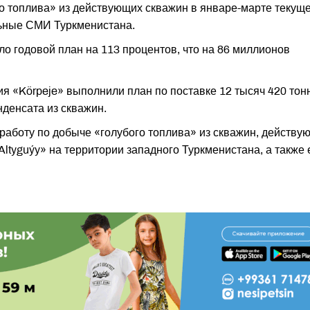
о топлива» из действующих скважин в январе-марте текущ
льные СМИ Туркменистана.
 годовой план на 113 процентов, что на 86 миллионов
я «Körpeje» выполнили план по поставке 12 тысяч 420 тон
нденсата из скважин.
 работу по добыче «голубого топлива» из скважин, действу
Altyguýy» на территории западного Туркменистана, а также 