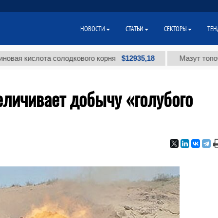
НОВОСТИ
СТАТЬИ
СЕКТОРЫ
ТЕН
$12935,18
кислота солодкового корня
Мазут топочный ма
еличивает добычу «голубого