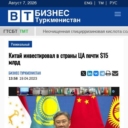
Август 7, 2026
ENG
TM
РУС
Toggl
navig
,8 ТМТ
ГТСБТ
Неочищенная глицирризиновая кислота солодково
Региональный
Китай инвестировал в страны ЦА почти $15
млрд
БИЗНЕС ТУРКМЕНИСТАН
13:58
19.04.2023