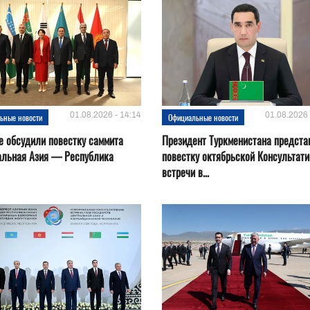
01.08.2026 - 14:14
01.08.2026 
ьные новости
Официальные новости
е обсудили повестку саммита
Президент Туркменистана предста
альная Азия — Республика
повестку октябрьской Консультат
встречи в...