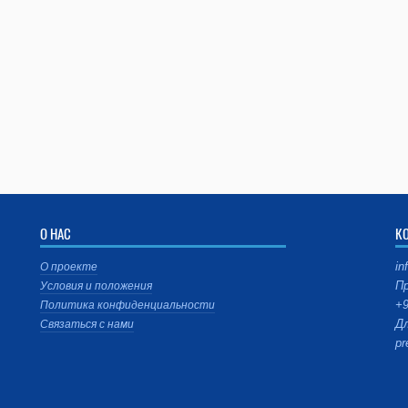
О НАС
К
in
О проекте
Пр
Условия и положения
+9
Политика конфиденциальности
Дл
Связаться с нами
pr