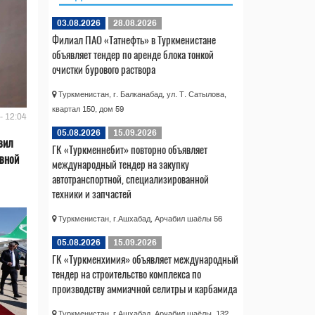
03.08.2026
28.08.2026
Филиал ПАО «Татнефть» в Туркменистане
объявляет тендер по аренде блока тонкой
очистки бурового раствора
Туркменистан, г. Балканабад, ул. Т. Сатылова,
квартал 150, дом 59
- 12:04
05.08.2026
15.09.2026
вил
ГК «Туркменнебит» повторно объявляет
ивной
международный тендер на закупку
автотранспортной, специализированной
техники и запчастей
Туркменистан, г.Ашхабад, Арчабил шаёлы 56
05.08.2026
15.09.2026
ГК «Туркменхимия» объявляет международный
тендер на строительство комплекса по
производству аммиачной селитры и карбамида
Туркменистан, г.Ашхабад, Арчабил шаёлы, 132