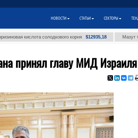
НОВОСТИ
СТАТЬИ
СЕКТОРЫ
ТЕН
$12935,18
я кислота солодкового корня
Мазут топочный
ана принял главу МИД Израиля