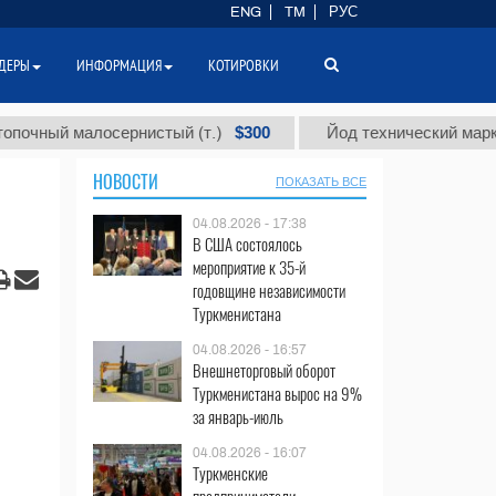
ENG
TM
РУС
ДЕРЫ
ИНФОРМАЦИЯ
КОТИРОВКИ
$300
 малосернистый (т.)
Йод технический марки "А" (т.
НОВОСТИ
ПОКАЗАТЬ ВСЕ
04.08.2026 - 17:38
В США состоялось
мероприятие к 35-й
годовщине независимости
Туркменистана
04.08.2026 - 16:57
Внешнеторговый оборот
Туркменистана вырос на 9%
за январь-июль
04.08.2026 - 16:07
Туркменские