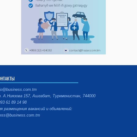
ОНТАКТЫ
fo@business.com.tm
. А.Ниязова 157, Ашгабат, Туркменистан, 744000
93 61 89 14 98
я размещения вакансий и объявлений:
ess@business.com.tm