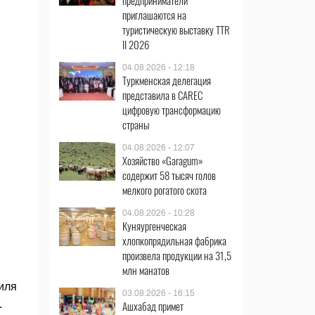
предприниматели
приглашаются на
туристическую выставку TTR
II 2026
04.08.2026 - 12:18
Туркменская делегация
представила в CAREC
цифровую трансформацию
страны
04.08.2026 - 12:07
Хозяйство «Garagum»
содержит 58 тысяч голов
мелкого рогатого скота
04.08.2026 - 10:28
Куняургенческая
хлопкопрядильная фабрика
произвела продукции на 31,5
млн манатов
иля
03.08.2026 - 16:15
.
Ашхабад примет