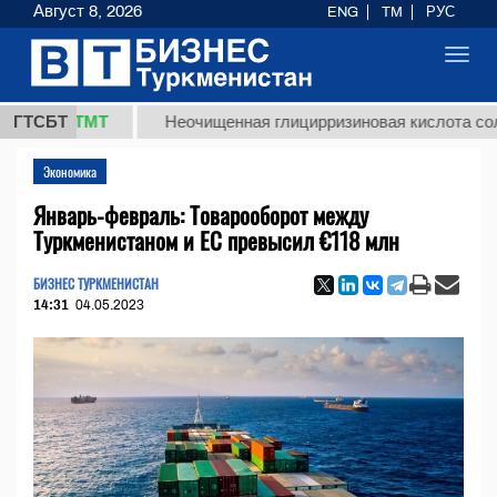
Август 8, 2026
ENG
TM
РУС
Toggl
navig
,8 ТМТ
ГТСБТ
Неочищенная глицирризиновая кислота солодково
Экономика
Январь-февраль: Товарооборот между
Туркменистаном и ЕС превысил €118 млн
БИЗНЕС ТУРКМЕНИСТАН
14:31
04.05.2023