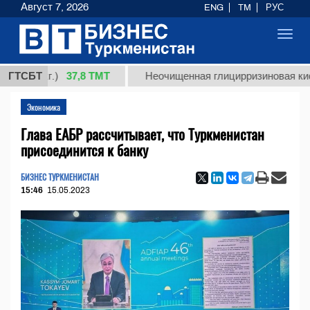
Август 7, 2026
ENG
TM
РУС
Toggl
navig
37,8 ТМТ
(кг.)
ГТСБТ
Неочищенная глицирризиновая кислота с
Экономика
Глава ЕАБР рассчитывает, что Туркменистан
присоединится к банку
БИЗНЕС ТУРКМЕНИСТАН
15:46
15.05.2023