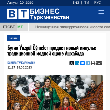
Август 10, 2026
ENG
TM
РУС
Toggl
navig
,8 ТМТ
ГТСБТ
Неочищенная глицирризиновая кислота солодково
Бизнес
Бутик Ýazgül Öýmeler придает новый импульс
традиционной модной сцене Ашхабада
БИЗНЕС ТУРКМЕНИСТАН
11:27
19.05.2023