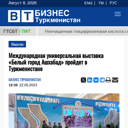
Август 8, 2026
ENG
TM
РУС
Toggl
navig
7,8 ТМТ
ГТСБТ
Неочищенная глицирризиновая кислота солодков
Общество
Международная универсальная выставка
«Белый город Ашхабад» пройдет в
Туркменистане
БИЗНЕС ТУРКМЕНИСТАН
12:36
22.05.2023