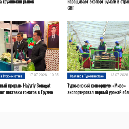
а грузинский рынок
наращивает экспорт бумаги в стр
СНГ
17.07.2026 - 10:35
13.07.2026 
 в Туркменистане
Сделано в Туркменистане
ный прорыв: Haýyrly Senagat
Туркменский консорциум «Миве»
ет поставки томатов в Грузию
экспортировал первый урожай ябл