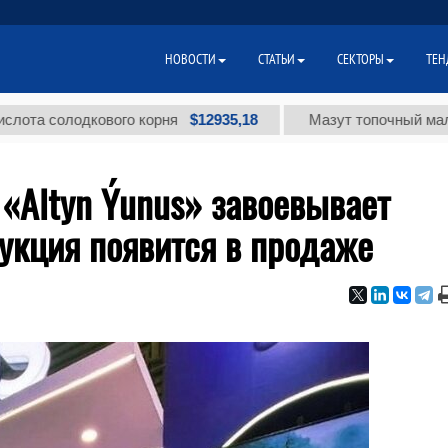
НОВОСТИ
СТАТЬИ
СЕКТОРЫ
ТЕН
$12935,18
солодкового корня
Мазут топочный малосернис
«Altyn Ýunus» завоевывает
укция появится в продаже