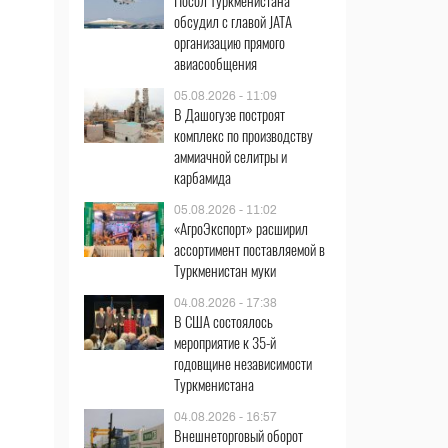
Посол Туркменистана
обсудил с главой JATA
организацию прямого
авиасообщения
05.08.2026 - 11:09
В Дашогузе построят
комплекс по производству
аммиачной селитры и
карбамида
05.08.2026 - 11:02
«АгроЭкспорт» расширил
ассортимент поставляемой в
Туркменистан муки
04.08.2026 - 17:38
В США состоялось
мероприятие к 35-й
годовщине независимости
Туркменистана
04.08.2026 - 16:57
Внешнеторговый оборот