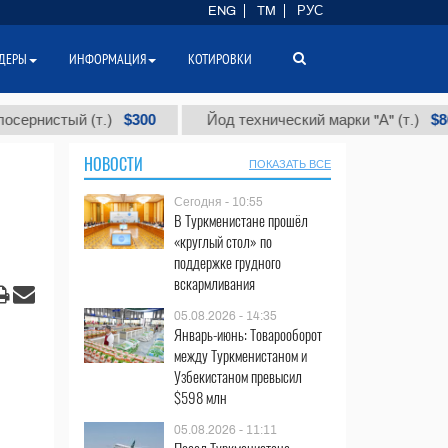
ENG
TM
РУС
ДЕРЫ
ИНФОРМАЦИЯ
КОТИРОВКИ
$300
$86 000
тый (т.)
Йод технический марки "А" (т.)
НОВОСТИ
ПОКАЗАТЬ ВСЕ
Сегодня - 10:55
В Туркменистане прошёл
«круглый стол» по
поддержке грудного
вскармливания
05.08.2026 - 14:35
Январь-июнь: Товарооборот
между Туркменистаном и
Узбекистаном превысил
$598 млн
05.08.2026 - 11:11