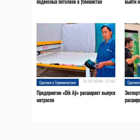
подвесных потолков в Узбекистан
выйти н
21.07.2026 - 17:42
Сделано в Туркменистане
Сделано
Предприятие «Dik Aý» расширяет выпуск
Экспорт
матрасов
расширя