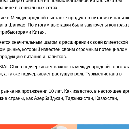
us» скоро появится на полках магазинов Китая. Об этом
ранице в социальных сетях.
стие в Международной выставке продуктов питания и напитк
мая в Шанхае. По итогам выставки были заключены контракт
стрибьюторами Китая.
вляется значительным шагом в расширении своей клиентской
ком рынке, который известен своим огромным потенциалом 
продукцию питания и напитков.
 SIAL China подчеркивает важность международной торговл
, а также подчеркивает растущую роль Туркменистана в
 рынке на протяжении 10 лет. Как известно, в настоящее в
ие страны, как Азербайджан, Таджикистан, Казахстан,