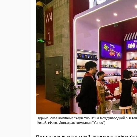
Туркменская компания "Altyn Ýunus" на международной выставке
Китай. (Фото: Инстаграм компании "Ýunus")