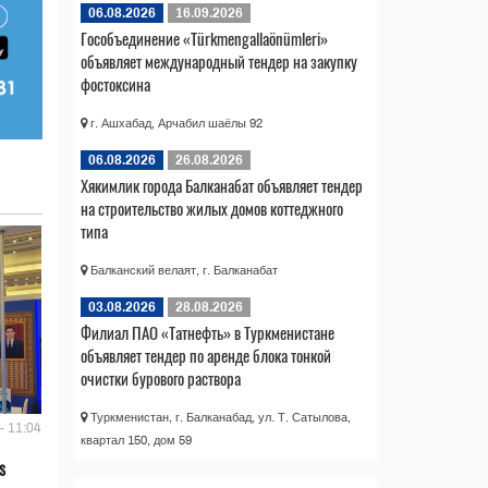
06.08.2026
16.09.2026
Гособъединение «Türkmengallaönümleri»
объявляет международный тендер на закупку
фостоксина
г. Ашхабад, Арчабил шаёлы 92
06.08.2026
26.08.2026
Хякимлик города Балканабат объявляет тендер
на строительство жилых домов коттеджного
типа
Балканский велаят, г. Балканабат
03.08.2026
28.08.2026
Филиал ПАО «Татнефть» в Туркменистане
объявляет тендер по аренде блока тонкой
очистки бурового раствора
Туркменистан, г. Балканабад, ул. Т. Сатылова,
- 11:04
квартал 150, дом 59
s