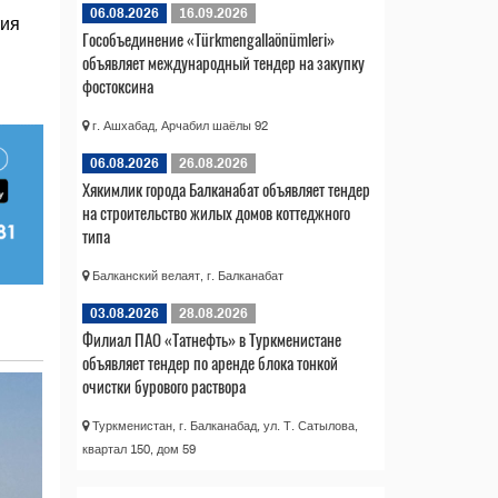
06.08.2026
16.09.2026
тия
Гособъединение «Türkmengallaönümleri»
объявляет международный тендер на закупку
фостоксина
г. Ашхабад, Арчабил шаёлы 92
06.08.2026
26.08.2026
Хякимлик города Балканабат объявляет тендер
на строительство жилых домов коттеджного
типа
Балканский велаят, г. Балканабат
03.08.2026
28.08.2026
Филиал ПАО «Татнефть» в Туркменистане
объявляет тендер по аренде блока тонкой
очистки бурового раствора
Туркменистан, г. Балканабад, ул. Т. Сатылова,
квартал 150, дом 59