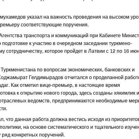
мухамедов указал на важность проведения на высоком ур
премьеру соответствующие поручения.
Агентства транспорта и коммуникаций при Кабинете Минис
подготовке к участию в очередном заседании туркмено-
у сотрудничеству, которое пройдет в Латвии с 12 по 16 ию
 Туркменистана по вопросам экономических, банковских и
оджамырат Гелдимырадов отчитался о проделанной работ
даг. Как отметил вице-премьер, в настоящее время
товка к открытию нового города, здесь созданы хякимлик 
 отраслевых ведомств, предпринимаются необходимые мер
ти.
 что данная работа должна вестись исходя из приоритето
политики, на основе систематического и тщательного изуче
 ряд конкретных поручений.