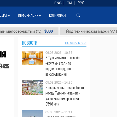
ENG
TM
РУС
ДЕРЫ
ИНФОРМАЦИЯ
КОТИРОВКИ
$300
$86
сернистый (т.)
Йод технический марки "А" (т.)
НОВОСТИ
ПОКАЗАТЬ ВСЕ
ня
06.08.2026 - 10:55
В Туркменистане прошёл
«круглый стол» по
поддержке грудного
вскармливания
05.08.2026 - 14:35
Январь-июнь: Товарооборот
между Туркменистаном и
Узбекистаном превысил
$598 млн
05.08.2026 - 11:11