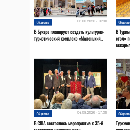
06.08.2026 - 16:30
Общество
Обществ
В Бухаре планируют создать культурно-
В Туркм
туристический комплекс «Маленький...
стол» п
вскарм
04.08.2026 - 17:38
Общество
Обществ
В США состоялось мероприятие к 35-й
Туркме