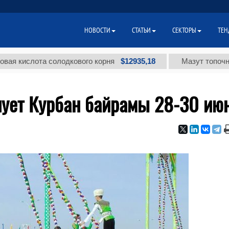
НОВОСТИ
СТАТЬИ
СЕКТОРЫ
ТЕН
$12935,18
слота солодкового корня
Мазут топочный мало
нует Курбан байрамы 28-30 ию