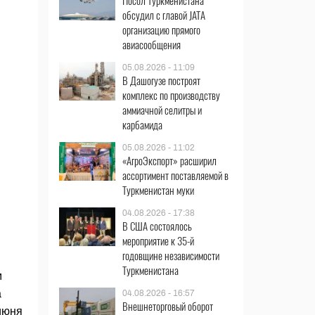
Посол Туркменистана
обсудил с главой JATA
организацию прямого
авиасообщения
05.08.2026 - 11:09
В Дашогузе построят
комплекс по производству
аммиачной селитры и
карбамида
05.08.2026 - 11:02
«АгроЭкспорт» расширил
ассортимент поставляемой в
Туркменистан муки
04.08.2026 - 17:38
В США состоялось
мероприятие к 35-й
годовщине независимости
Туркменистана
м
а
04.08.2026 - 16:57
Внешнеторговый оборот
июня