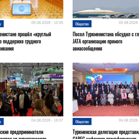
06.08.2026 - 10:55
05.08.2026 
о
Общество
енистане прошёл «круглый
Посол Туркменистана обсудил с г
о поддержке грудного
JATA организацию прямого
ливания
авиасообщения
04.08.2026 - 16:07
04.08.2026 
о
Общество
нские предприниматели
Туркменская делегация представи