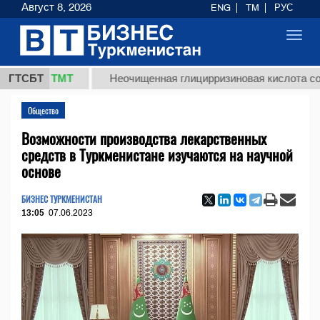
Август 8, 2026
ENG
TM
РУС
Toggl
navig
7,8 ТМТ
ГТСБТ
Неочищенная глицирризиновая кислота солодков
Общество
Возможности производства лекарственных
средств в Туркменистане изучаются на научной
основе
БИЗНЕС ТУРКМЕНИСТАН
13:05
07.06.2023